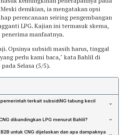
ermasuk kemungkinan penerapannya pada
Meski demikian, ia mengatakan opsi
tahap perencanaan seiring pengembangan
gganti LPG. Kajian ini termasuk skema,
k penerima manfaatnya.
i. Opsinya subsidi masih harus, tinggal
yang perlu kami baca," kata Bahlil di
 pada Selasa (5/5).
pemerintah terkait subsidiNG tabung kecil
ji skema subsidi CNG tabung kecil 3 kg, mencakup
CNG dibandingkan LPG menurut Bahlil?
ang diperlukan, serta kelompok penerima manfaat,
an utama CNG terletak pada ketersediaan bahan baku
nerapan pada segmen rumah tangga. Semua masih dalam
B2B untuk CNG dijelaskan dan apa dampaknya