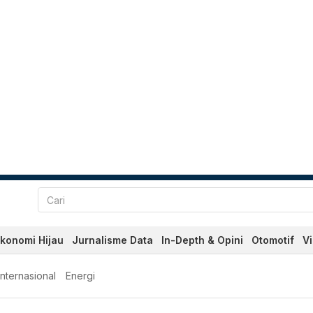
konomi Hijau
Jurnalisme Data
In-Depth & Opini
Otomotif
V
Internasional
Energi