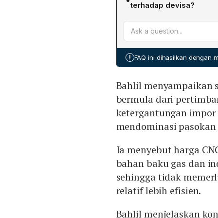
domestik (gas C1 dan C2) 
tahap perencanaan dan has
terhadap devisa?
karena tidak memerlukan 
keluar dalam 2–3 bulan.
Skema pendanaan CNG aka
Ganal (≈5 Tcf dan 300 jut
Pemerintah menyiapkan p
dan mendukung pengemb
usaha mengelola pengemban
berbeda jauh dari LPG. B
!
FAQ ini dihasilkan dengan
devisa sekitar Rp 130‑137 
Bahlil menyampaikan s
bermula dari pertimb
ketergantungan impor 
mendominasi pasokan 
Ia menyebut harga CNG
bahan baku gas dan ind
sehingga tidak memerl
relatif lebih efisien.
Bahlil menjelaskan ko