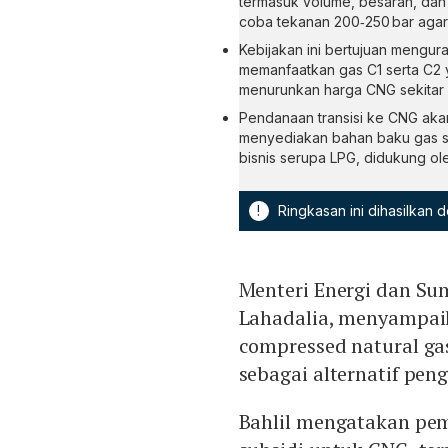
termasuk volume, besaran, dan
coba tekanan 200‑250 bar agar
Kebijakan ini bertujuan mengur
memanfaatkan gas C1 serta C2 y
menurunkan harga CNG sekitar 3
Pendanaan transisi ke CNG ak
menyediakan bahan baku gas 
bisnis serupa LPG, didukung ol
!
Ringkasan ini dihasilkan
Menteri Energi dan Su
Lahadalia, menyampaik
compressed natural gas
sebagai alternatif pen
Bahlil mengatakan pem