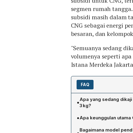
subsidi untuk CNG, t
segmen rumah tangga. 
subsidi masih dalam 
CNG sebagai energi pen
besaran, dan kelompo
"Semuanya sedang dikaj
volumenya seperti apa 
Istana Merdeka Jakarta
FAQ
Apa yang sedang dikaji 
•
3 kg?
Pemerintah sedang mengka
•
Apa keunggulan utama 
besaran subsidi, volume y
Menurut Bahlil, keunggul
termasuk kemungkinan pe
Bagaimana model pend 
•