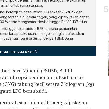
 kelompok penerima manfaat; sekaligus melakukan uji
 aman untuk rumah tangga.
angi ketergantungan impor LPG sekitar 75‑80 % dan
ang tersedia di dalam negeri, yang diperkirakan dapat
0 % serta menghemat devisa hingga Rp 130‑137 triliun.
an menggunakan model B2B, di mana pemerintah
sementara pelaku usaha mengembangkan ekosistem
eh cadangan baru di Sumur Geliga‑1 Blok Ganal.
 dengan menggunakan AI
mber Daya Mineral (ESDM), Bahlil
an ada opsi pemberian subsidi untuk
 (CNG) tabung kecil setara 3 kilogram (kg)
gganti LPG bersubsidi.
erintah saat ini masih mengkaji skema