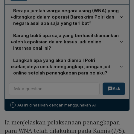
Berapa jumlah warga negara asing (WNA) yang
•
ditangkap dalam operasi Bareskrim Polri dan
negara asal apa saja yang terlibat?
Polri menangkap total 321 WNA. Dari jumlah tersebut, 57
Barang bukti apa saja yang berhasil diamankan
orang warga negara Cina, 228 orang Vietnam, 11 orang
•
oleh kepolisian dalam kasus judi online
Laos, 13 orang Myanmar, lima orang Thailand, serta
internasional ini?
masing‑masing tiga orang warga Malaysia dan Kamboja.
Tim penyidik mengamankan brankas, paspor, telepon
Langkah apa yang akan diambil Polri
seluler, laptop, komputer, serta uang tunai senilai Rp 1,9
•
selanjutnya untuk mengungkap jaringan judi
miliar dalam bentuk mata uang asing dari berbagai
online setelah penangkapan para pelaku?
negara. Selain itu, ditemukan sekitar 75 domain internet
Polri akan menelusuri aliran dana, mengidentifikasi
dan website yang dipakai untuk operasional judi
Ask
server dan alamat IP terkait, serta berkoordinasi
daring.
dengan PPATK, Kementerian Imigrasi, dan Lembaga
Pemasyarakatan. Fokus selanjutnya adalah menemukan
!
FAQ ini dihasilkan dengan menggunakan AI
petinggi bisnis judol serta sponsor yang menjemput
WNA ke Indonesia.
Ia menjelaskan pelaksanaan penangkapan
para WNA telah dilakukan pada Kamis (7/5).