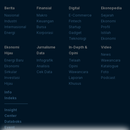
Berita
Finansial
Digital
Ekonopedia
Nasional
Makro
E-Commerce
Sejarah
Industri
Keuangan
Fintech
Ekonomi
Internasional
Bursa
Startup
Profil
Energi
Korporasi
Gadget
Istilah
Teknologi
Ekonomi
Ekonomi
Jurnalisme
In-Depth &
Video
Hijau
Data
Opini
News
Energi Baru
Infografik
Telaah
Wawancara
Ekonomi
Analisis
Opini
Katalogue
Sirkular
Cek Data
Wawancara
Foto
Investasi
Laporan
Podcast
Hijau
Khusus
Info
Indeks
Insight
Center
Databoks
Event