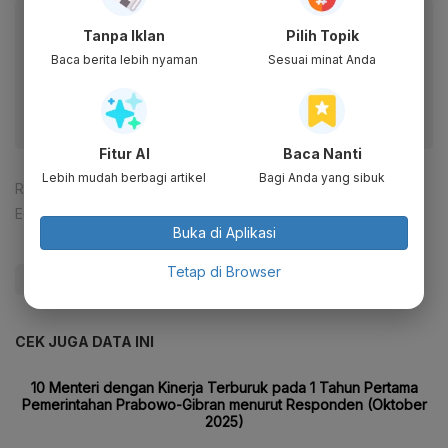
Baca artikel ini lewat aplikasi mobile.
Tanpa Iklan
Pilih Topik
Dapatkan pengalaman membaca lebih nyaman dan nikmati
Baca berita lebih nyaman
Sesuai minat Anda
fitur menarik lainnya lewat aplikasi mobile Katadata.
Fitur AI
Baca Nanti
Lebih mudah berbagi artikel
Bagi Anda yang sibuk
Reporter:
Muhamad Fajar Riyandanu
Editor:
Ameidyo Daud Nasution
Buka di Aplikasi
Tetap di Browser
#Bahlil
#Prabowo
#tambang
#Update Me
CEK JUGA DATA INI