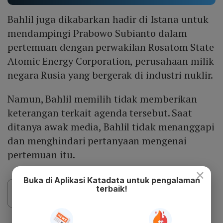
Bahlil juga dikabarkan hadir di Istana untuk
mendampingi Prabowo Subianto dalam
pertemuan dengan perwakilan Rosatom State
Atomic Energy Corporation, perusahaan milik
negara Rusia yang bergerak di industri nuklir.
Namun, Bahlil memilih tidak memberikan
keterangan terkait agenda tersebut. Saat
ditanya awak media, Bahlil tidak menanggapi
dan menghindari pertanyaan mengenai
pertemuan itu.
×
Buka di Aplikasi Katadata untuk pengalaman
terbaik!