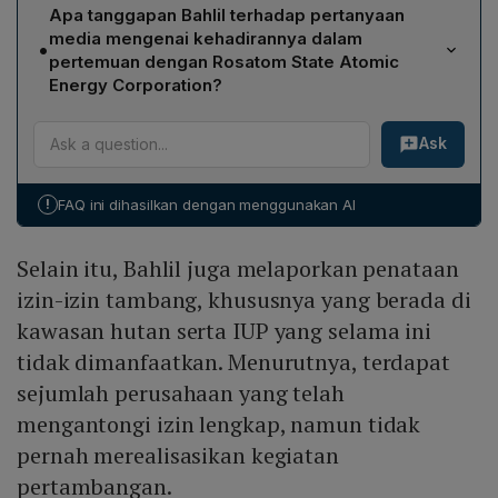
Bahlil mengungkapkan bahwa terdapat sejumlah
standar minimum nasional. Ia menegaskan bahwa
Apa tanggapan Bahlil terhadap pertanyaan
perusahaan yang telah memperoleh IUP lengkap,
selama stok berada di atas ambang tersebut, tidak
media mengenai kehadirannya dalam
•
termasuk izin di kawasan hutan, namun tidak pernah
terdapat risiko kekurangan energi dan memastikan
pertemuan dengan Rosatom State Atomic
merealisasikan kegiatan pertambangan. Ia menekankan
tidak akan ada masalah pasokan di masa mendatang.
Energy Corporation?
bahwa meskipun izin sudah lengkap,
Saat media menanyakan peran Bahlil dalam pertemuan
perusahaan‑perusahaan tersebut tidak menjalankan
Ask
dengan perwakilan Rosatom di Istana, Bahlil memilih
operasional tambang, sehingga perlu dilakukan
tidak memberikan keterangan. Ia menghindari
evaluasi dan penataan kembali atas IUP yang tidak
menjawab pertanyaan tersebut dan tidak menanggapi
dimanfaatkan.
!
FAQ ini dihasilkan dengan menggunakan AI
lebih lanjut mengenai agenda pertemuan itu.
Selain itu, Bahlil juga melaporkan penataan
izin-izin tambang, khususnya yang berada di
kawasan hutan serta IUP yang selama ini
tidak dimanfaatkan. Menurutnya, terdapat
sejumlah perusahaan yang telah
mengantongi izin lengkap, namun tidak
pernah merealisasikan kegiatan
pertambangan.