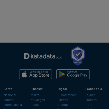
Berita
Finansial
Digital
Ekonopedia
Nasional
Makro
E-Commerce
Sejarah
Industri
Keuangan
Fintech
Ekonomi
Internasional
Bursa
Startup
Profil