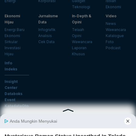
Energi
Korporasi
Gadget
Istilah
Teknologi
Ekonomi
Ekonomi
Jurnalisme
In-Depth &
Video
Hijau
Data
Opini
News
Energi Baru
Infografik
Telaah
Wawancara
Ekonomi
Analisis
Opini
Katalogue
Sirkular
Cek Data
Wawancara
Foto
Investasi
Laporan
Podcast
Hijau
Khusus
Info
Indeks
Insight
Center
Databoks
Event
KatadataOto
Langganan Newsletter
Email
Daftar