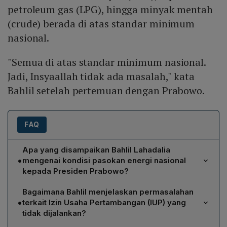
petroleum gas (LPG), hingga minyak mentah
(crude) berada di atas standar minimum
nasional.
"Semua di atas standar minimum nasional.
Jadi, Insyaallah tidak ada masalah," kata
Bahlil setelah pertemuan dengan Prabowo.
FAQ
Apa yang disampaikan Bahlil Lahadalia
•
mengenai kondisi pasokan energi nasional
kepada Presiden Prabowo?
Bahlil menyatakan bahwa ketersediaan energi nasional
Bagaimana Bahlil menjelaskan permasalahan
berada dalam kondisi aman, dengan stok bahan bakar
•
terkait Izin Usaha Pertambangan (IUP) yang
minyak (BBM), liquefied petroleum gas (LPG), dan
tidak dijalankan?
minyak mentah (crude) semuanya berada di atas