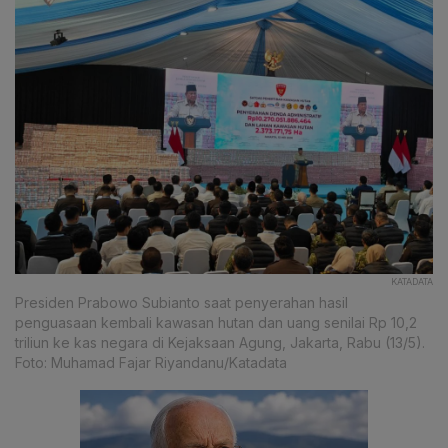
KATADATA
Presiden Prabowo Subianto saat penyerahan hasil
penguasaan kembali kawasan hutan dan uang senilai Rp 10,2
triliun ke kas negara di Kejaksaan Agung, Jakarta, Rabu (13/5).
Foto: Muhamad Fajar Riyandanu/Katadata