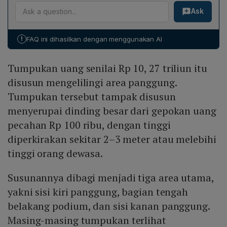
PT Agrinas Palma Nusantara menerima penyerahan
(total Rp20 triliun) dan mengatakan penyerahan
Ask
lahan seluas 4.120.915,75 hektare pada tahap ketujuh.
Rp10 triliun memungkinkan perbaikan setengahnya,
Luas tersebut berasal dari pencabutan izin konsesi
yakni 5.000 puskesmas. Ia juga menambah potensi
733.180,200 ha (29 subyek hukum), pencabutan
tambahan Rp39 triliun dari PPATK, sehingga total
!
FAQ ini dihasilkan dengan menggunakan AI
perizinan perusahaan 1.455.219 ha (22 subyek hukum),
Rp49 triliun dapat menutup kebutuhan puskesmas dan
pelanggaran sawit dan hutan tanaman industri 424,72
sekolah.
Tumpukan uang senilai Rp 10, 27 triliun itu
ha (159 subyek hukum), serta kewajiban plasma
192.300,32 ha (106 subyek hukum).
disusun mengelilingi area panggung.
Tumpukan tersebut tampak disusun
menyerupai dinding besar dari gepokan uang
pecahan Rp 100 ribu, dengan tinggi
diperkirakan sekitar 2–3 meter atau melebihi
tinggi orang dewasa.
Susunannya dibagi menjadi tiga area utama,
yakni sisi kiri panggung, bagian tengah
belakang podium, dan sisi kanan panggung.
Masing-masing tumpukan terlihat