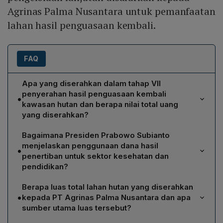
Agrinas Palma Nusantara untuk pemanfaatan
lahan hasil penguasaan kembali.
FAQ
Apa yang diserahkan dalam tahap VII
penyerahan hasil penguasaan kembali
•
kawasan hutan dan berapa nilai total uang
yang diserahkan?
Penyerahan mencakup uang sebesar
Bagaimana Presiden Prabowo Subianto
Rp10.270.051.886.464 (≈Rp10,27 triliun) yang berasal
menjelaskan penggunaan dana hasil
•
dari denda administratif Rp3,42 triliun dan pajak PBB
penertiban untuk sektor kesehatan dan
serta Non‑PBB Rp6,84 triliun, serta penguasaan
pendidikan?
kembali lahan seluas 2.373.171,75 hektare pada tahap
Presiden Prabowo menyatakan dana dapat dialihkan
VII.
Berapa luas total lahan hutan yang diserahkan
langsung ke pembangunan dasar, terutama kesehatan
•
kepada PT Agrinas Palma Nusantara dan apa
dan pendidikan. Ia mencontohkan perbaikan 10.000
sumber utama luas tersebut?
puskesmas dengan estimasi Rp2 miliar per puskesmas