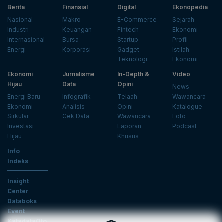
Berita
Finansial
Digital
Ekonopedia
Nasional
Makro
E-Commerce
Sejarah
Industri
Keuangan
Fintech
Ekonomi
Internasional
Bursa
Startup
Profil
Energi
Korporasi
Gadget
Istilah
Teknologi
Ekonomi
Ekonomi
Jurnalisme
In-Depth &
Video
Hijau
Data
Opini
News
Energi Baru
Infografik
Telaah
Wawancara
Ekonomi
Analisis
Opini
Katalogue
Sirkular
Cek Data
Wawancara
Foto
Investasi
Laporan
Podcast
Hijau
Khusus
Info
Indeks
Insight
Center
Databoks
Event
KatadataOto