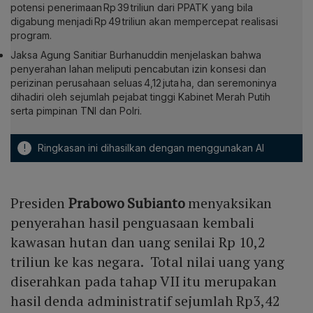
potensi penerimaan Rp 39 triliun dari PPATK yang bila
digabung menjadi Rp 49 triliun akan mempercepat realisasi
program.
Jaksa Agung Sanitiar Burhanuddin menjelaskan bahwa
penyerahan lahan meliputi pencabutan izin konsesi dan
perizinan perusahaan seluas 4,12 juta ha, dan seremoninya
dihadiri oleh sejumlah pejabat tinggi Kabinet Merah Putih
serta pimpinan TNI dan Polri.
!
Ringkasan ini dihasilkan dengan menggunakan AI
Presiden
Prabowo Subianto
menyaksikan
penyerahan hasil penguasaan kembali
kawasan hutan dan uang senilai Rp 10,2
triliun ke kas negara. Total nilai uang yang
diserahkan pada tahap VII itu merupakan
hasil denda administratif sejumlah Rp3,42