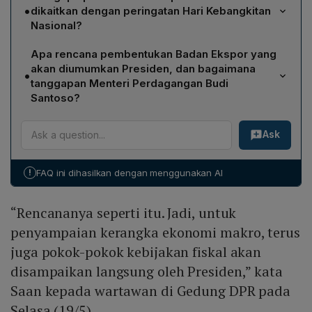
Ekonomi Makro serta Pokok-Pokok Kebijakan Fiskal
•
dikaitkan dengan peringatan Hari Kebangkitan
KEM PPKF RAPBN 2027. Pidato dijadwalkan
Nasional?
berlangsung selama 45 menit, mulai pukul 10.25 hingga
Menteri Sekretaris Negara, Prasetyo Hadi, menjelaskan
11.11 WIB, dengan kedatangan Presiden di gedung pada
Apa rencana pembentukan Badan Ekspor yang
bahwa penetapan waktu tersebut bertepatan dengan
pukul 09.45 WIB.
akan diumumkan Presiden, dan bagaimana
•
Hari Kebangkitan Nasional, dianggap sebagai
tanggapan Menteri Perdagangan Budi
momentum untuk memperkuat persatuan bangsa dalam
Santoso?
menghadapi tantangan ekonomi serta menyatukan
Presiden akan mengumumkan pembentukan Badan
pandangan dan kekuatan dalam menjaga
Ask
Ekspor khusus yang akan membeli komoditas strategis
perekonomian nasional.
dari produsen atau eksportir dan menjualnya ke pasar
global, dengan tujuan mengatasi praktik under
!
FAQ ini dihasilkan dengan menggunakan AI
invoicing export yang merugikan negara. Namun,
Menteri Perdagangan Budi Santoso menyatakan belum
“Rencananya seperti itu. Jadi, untuk
menerima informasi apa pun mengenai pembentukan
Badan Ekspor tersebut, bahkan baru mendengarnya
penyampaian kerangka ekonomi makro, terus
pada hari itu.
juga pokok-pokok kebijakan fiskal akan
disampaikan langsung oleh Presiden,” kata
Saan kepada wartawan di Gedung DPR pada
Selasa (19/5).