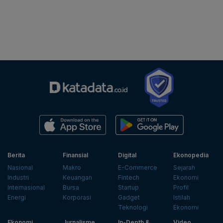
Berita
Finansial
Digital
Ekonopedia
Nasional
Makro
E-Commerce
Sejarah
Industri
Keuangan
Fintech
Ekonomi
Internasional
Bursa
Startup
Profil
Energi
Korporasi
Gadget
Istilah
Teknologi
Ekonomi
Ekonomi
Jurnalisme
In-Depth &
Video