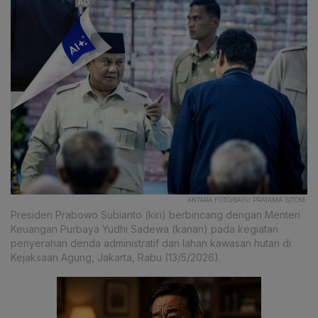
ANTARA FOTO/BAYU PRATAMA S/TOM.
Presiden Prabowo Subianto (kiri) berbincang dengan Menteri
Keuangan Purbaya Yudhi Sadewa (kanan) pada kegiatan
penyerahan denda administratif dan lahan kawasan hutan di
Kejaksaan Agung, Jakarta, Rabu (13/5/2026).