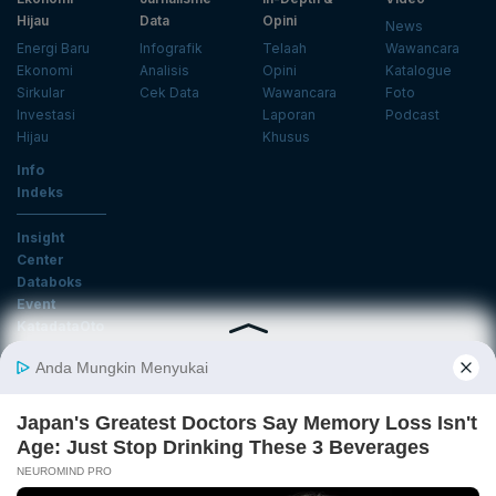
Hijau
Data
Opini
News
Energi Baru
Infografik
Telaah
Wawancara
Ekonomi
Analisis
Opini
Katalogue
Sirkular
Cek Data
Wawancara
Foto
Investasi
Laporan
Podcast
Hijau
Khusus
Info
Indeks
Insight
Center
Databoks
Event
KatadataOto
Langganan Newsletter
Email
Daftar
Ikuti Kami