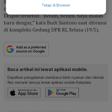
Santoso mengatakan ia belum mendapatkan
Tetap di Browser
informasi mengenai pembentukan Badan
Ekspor tersebut. “Belum, belum. Saya malah
baru dengar,” kata Budi Santoso saat ditemui
di kompleks Gedung DPR RI, Selasa (19/5).
Baca artikel ini lewat aplikasi mobile.
Dapatkan pengalaman membaca lebih nyaman dan nikmati
fitur menarik lainnya lewat aplikasi mobile Katadata.