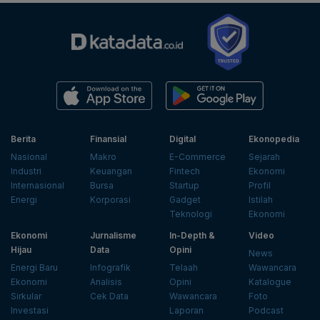
Berita
Finansial
Digital
Ekonopedia
Nasional
Makro
E-Commerce
Sejarah
Industri
Keuangan
Fintech
Ekonomi
Internasional
Bursa
Startup
Profil
Energi
Korporasi
Gadget
Istilah
Teknologi
Ekonomi
Ekonomi
Jurnalisme
In-Depth &
Video
Hijau
Data
Opini
News
Energi Baru
Infografik
Telaah
Wawancara
Ekonomi
Analisis
Opini
Katalogue
Sirkular
Cek Data
Wawancara
Foto
Investasi
Laporan
Podcast