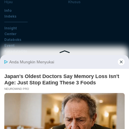
Hijau
Khusus
Info
Indeks
Insight
Center
Databoks
Event
KatadataOto
Langganan Newsletter
Email
Daftar
Ikuti Kami
Tentang Katadata
Advertising
Karier
Pedoman Media Siber
Kebijakan Privasi
Disclaimer
Hubungi Kami
©2026 Katadata. Hak cipta dilindungi Undang-undang.