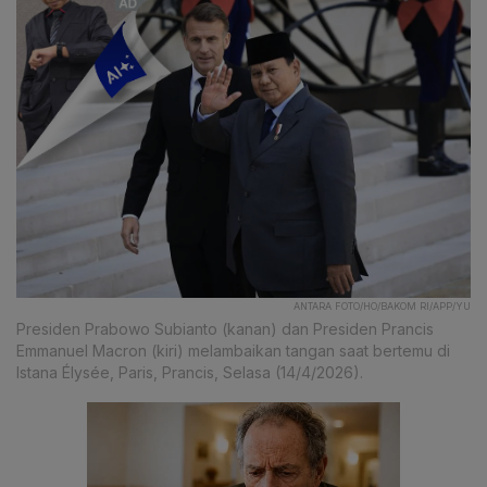
ANTARA FOTO/HO/BAKOM RI/APP/YU
Presiden Prabowo Subianto (kanan) dan Presiden Prancis
Emmanuel Macron (kiri) melambaikan tangan saat bertemu di
Istana Élysée, Paris, Prancis, Selasa (14/4/2026).