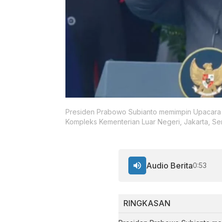
Presiden Prabowo Subianto memimpin Upacara Pe
Kompleks Kementerian Luar Negeri, Jakarta, Sen
Audio Berita
0:53
RINGKASAN