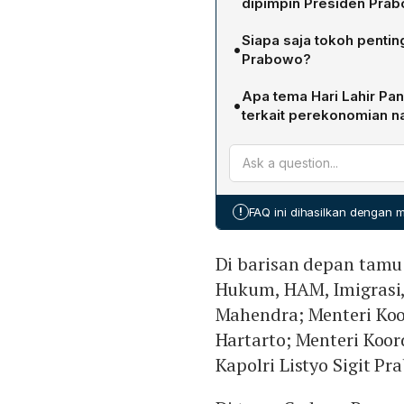
dipimpin Presiden Prab
Upacara berlangsung pada
Siapa saja tokoh pentin
•
Kementerian Luar Negeri, J
Prabowo?
dan upacara resmi dimulai
Acara dihadiri oleh Megaw
Apa tema Hari Lahir Pa
•
Presiden Jusuf Kalla, Ma'
terkait perekonomian n
menteri koordinator (Yusril
Tema tahun ini adalah "Pa
Kapolri Listyo Sigit Prabo
Presiden Prabowo menega
Keuangan, Perdagangan, Tr
pada nilai‑nilai Pancasil
Perindustrian, Komunikasi 
nasional secara maksimal 
Wijaya.
!
FAQ ini dihasilkan dengan
Di barisan depan tamu
Hukum, HAM, Imigrasi,
Mahendra; Menteri Koo
Hartarto; Menteri Koor
Kapolri Listyo Sigit P