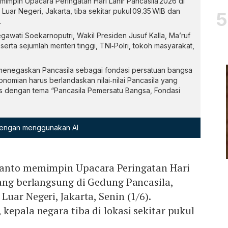
mpin Upacara Peringatan Hari Lahir Pancasila 2026 di
uar Negeri, Jakarta, tiba sekitar pukul 09.35 WIB dan
.
gawati Soekarnoputri, Wakil Presiden Jusuf Kalla, Ma’ruf
erta sejumlah menteri tinggi, TNI‑Polri, tokoh masyarakat,
enegaskan Pancasila sebagai fondasi persatuan bangsa
mian harus berlandaskan nilai‑nilai Pancasila yang
as dengan tema “Pancasila Pemersatu Bangsa, Fondasi
 dengan menggunakan AI
ianto memimpin Upacara Peringatan Hari
ang berlangsung di Gedung Pancasila,
uar Negeri, Jakarta, Senin (1/6).
kepala negara tiba di lokasi sekitar pukul