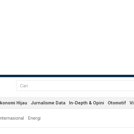
konomi Hijau
Jurnalisme Data
In-Depth & Opini
Otomotif
V
Internasional
Energi