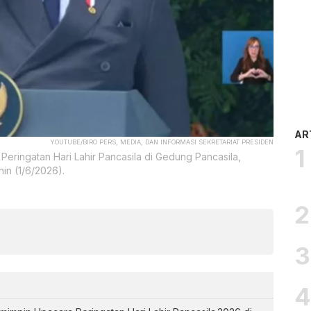
AR
YOUTUBE/BIRO PERS, MEDIA, DAN INFORMASI SEKRETARIAT PRESIDEN
ringatan Hari Lahir Pancasila di Gedung Pancasila,
in (1/6/2026).