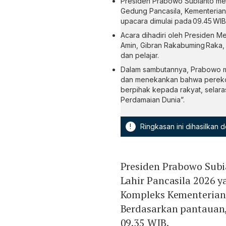
Presiden Prabowo Subianto memi
Gedung Pancasila, Kementerian L
upacara dimulai pada 09.45 WIB
Acara dihadiri oleh Presiden Me
Amin, Gibran Rakabuming Raka, s
dan pelajar.
Dalam sambutannya, Prabowo m
dan menekankan bahwa perekono
berpihak kepada rakyat, selar
Perdamaian Dunia”.
!
Ringkasan ini dihasilkan
Presiden Prabowo Sub
Lahir Pancasila 2026 y
Kompleks Kementerian L
Berdasarkan pantauan, 
09.35 WIB.