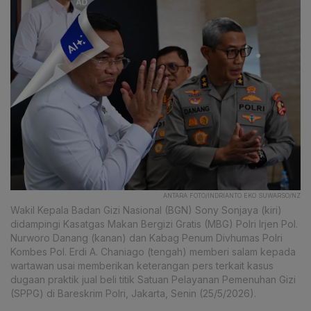
ANTARA FOTO/INDRIANTO EKO SUWARSO/NZ
Wakil Kepala Badan Gizi Nasional (BGN) Sony Sonjaya (kiri)
didampingi Kasatgas Makan Bergizi Gratis (MBG) Polri Irjen Pol.
Nurworo Danang (kanan) dan Kabag Penum Divhumas Polri
Kombes Pol. Erdi A. Chaniago (tengah) memberi salam kepada
wartawan usai memberikan keterangan pers terkait kasus
dugaan praktik jual beli titik Satuan Pelayanan Pemenuhan Gizi
(SPPG) di Bareskrim Polri, Jakarta, Senin (25/5/2026).