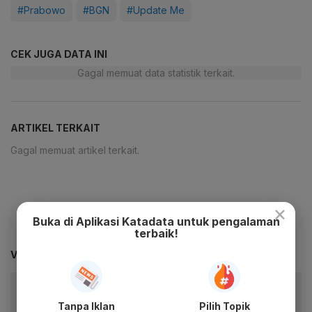
#Prabowo
#BGN
#Update Me
CEK JUGA DATA INI
Gagal memuat data statistik terkait.
ARTIKEL TERKAIT
Gagal memuat artikel terkait.
×
Buka di Aplikasi Katadata untuk pengalaman
terbaik!
VIDEO PILIHAN
Tanpa Iklan
Pilih Topik