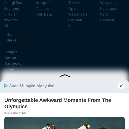
Energi Baru
Infografik
Telaah
Wawancara
Ekonomi
Analisis
Opini
Katalogue
Sirkular
Cek Data
Wawancara
Foto
Investasi
Laporan
Podcast
Hijau
Khusus
Info
Indeks
Insight
Center
Databoks
Event
KatadataOto
Langganan Newsletter
Email
Daftar
Ikuti Kami