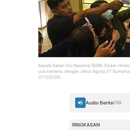
Kepala Badan Gizi Nasional (BGN) Dadan Hind
usai bertemu dengan Jaksa Agung ST Burhanud
(17/3/2026).
Audio Berita
0:50
RINGKASAN