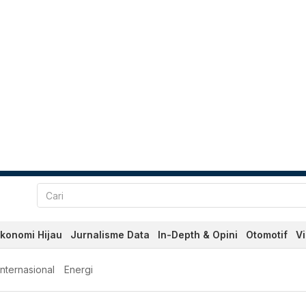
konomi Hijau
Jurnalisme Data
In-Depth & Opini
Otomotif
V
Internasional
Energi