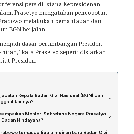
nferensi pers di Istana Kepresidenan,
 malam. Prasetyo mengatakan pencopotan
 Prabowo melakukan pemantauan dan
hun BGN berjalan.
menjadi dasar pertimbangan Presiden
tian," kata Prasetyo seperti disiarkan
iat Presiden.
 jabatan Kepala Badan Gizi Nasional (BGN) dan
nggantikannya?
o mencopot Dadan Hindayana dari posisi Kepala Badan
isampaikan Menteri Sekretaris Negara Prasetyo
Dadan yang ditunjuk adalah wakilnya, Nanik S. Deyang,
n Dadan Hindayana?
mengemban tugas pimpinan BGN.
n bahwa pencopotan Dadan didasarkan pada hasil
rabowo terhadap tiga pimpinan baru Badan Gizi