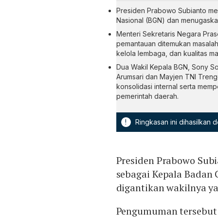
Presiden Prabowo Subianto me
Nasional (BGN) dan menugaskan 
Menteri Sekretaris Negara Pras
pemantauan ditemukan masalah d
kelola lembaga, dan kualitas m
Dua Wakil Kepala BGN, Sony Son
Arumsari dan Mayjen TNI Tren
konsolidasi internal serta memp
pemerintah daerah.
!
Ringkasan ini dihasilkan
Presiden Prabowo Sub
sebagai Kepala Badan G
digantikan wakilnya y
Pengumuman tersebut 