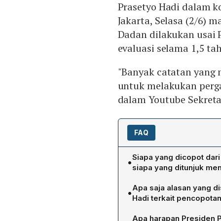
Prasetyo Hadi dalam ko
Jakarta, Selasa (2/6)
Dadan dilakukan usai
evaluasi selama 1,5 ta
"Banyak catatan yang 
untuk melakukan pergan
dalam Youtube Sekretar
FAQ
Siapa yang dicopot dari
•
siapa yang ditunjuk me
Presiden Prabowo Subiant
Apa saja alasan yang d
•
Gizi Nasional. Pengganti 
Hadi terkait pencopota
yang secara resmi akan 
Prasetyo Hadi menjelaska
Apa harapan Presiden P