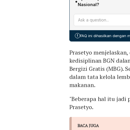
•
pemantauan dan evaluasi s
Nasional?
masalah disiplin dalam pe
Presiden berharap ketiga
tata kelola lembaga, ser
internal, memperkuat koor
menjadi pertimbangan uta
meningkatkan sinergi den
kabupaten/kota—untuk men
!
FAQ ini dihasilkan dengan
nasional.
Prasetyo menjelaskan,
kedisiplinan BGN dal
Bergizi Gratis (MBG). S
dalam tata kelola le
makanan.
"Beberapa hal itu jadi
Prasetyo.
BACA JUGA