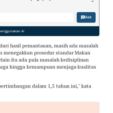
elama 1,5 tahun operasional BGN. Terdapat catatan
negakan prosedur standar Makan Bergizi Gratis (MBG),
 pimpinan baru BGN dapat segera melakukan konsolidasi
ta kemampuan menjaga kualitas makanan, yang semuanya
Ask
dinasi lintas kementerian dan lembaga, serta
ma Presiden.
gan pemerintah daerah—baik provinsi maupun
ingkatkan efektivitas pelaksanaan program gizi
 menggunakan AI
 dari hasil pemantauan, masih ada masalah
am menegakkan prosedur standar Makan
elain itu ada pula masalah kedisiplinan
mbaga hingga kemampuan menjaga kualitas
 pertimbangan dalam 1,5 tahun ini," kata