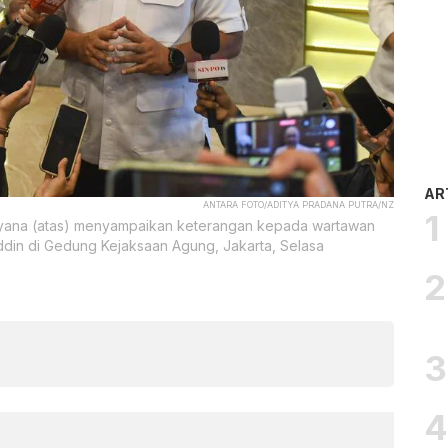
AR
ANTARA FOTO/ADITYA PRADANA PUTRA/NZ
ayana (atas) menyampaikan keterangan kepada wartawan
din di Gedung Kejaksaan Agung, Jakarta, Selasa