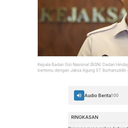
Kepala Badan Gizi Nasional (BGN) Dadan Hind
bertemu dengan Jaksa Agung ST Burhanuddin di
Audio Berita
1:00
RINGKASAN