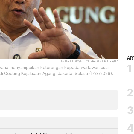
AR
ANTARA FOTO/ADITYA PRADANA PUTRA/NZ
ayana menyampaikan keterangan kepada wartawan usai
 Gedung Kejaksaan Agung, Jakarta, Selasa (17/3/2026).