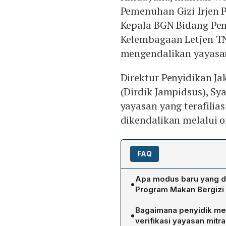
Pemenuhan Gizi Irjen 
Kepala BGN Bidang Pe
Kelembagaan Letjen T
mengendalikan yayasan
Direktur Penyidikan J
(Dirdik Jampidsus), S
yayasan yang terafilia
dikendalikan melalui o
FAQ
Apa modus baru yang d
•
Program Makan Bergizi G
Kejagung menduga tiga te
Bagaimana penyidik me
•
Wakil Kepala BGN bidang 
verifikasi yayasan mitr