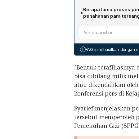
bidang Pengembangan Lod
Penyidik menemukan bahw
melalui pihak ketiga. Yaya
Berapa lama proses pen
•
tidak memenuhi persyarata
lolos verifikasi di portal
penahanan para tersan
mencurigai adanya pengatur
memperoleh penugasan seb
Kejagung menyatakan pros
atensi para tersangka. Hal
korupsi.
Setelah itu, perkara dinai
terafiliasi dengan pejabat
yang berujung pada peneta
memungkinkan mereka men
tahanan selama 20 hari p
program MBG.
!
FAQ ini dihasilkan dengan
dan Rutan Salemba Cabang
perhitungan nilai kerugian
"Bentuk terafiliasinya
bisa dibilang milik mel
atau dikendalikan oleh
konferensi pers di Keja
Syarief menjelaskan 
tersebut memperoleh p
Pemenuhan Gizi (SPPG