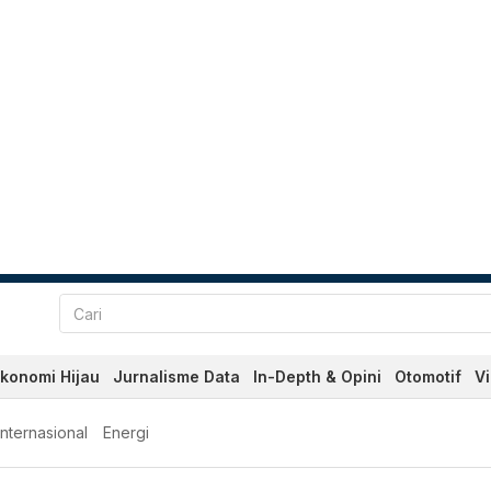
konomi Hijau
Jurnalisme Data
In-Depth & Opini
Otomotif
V
Internasional
Energi