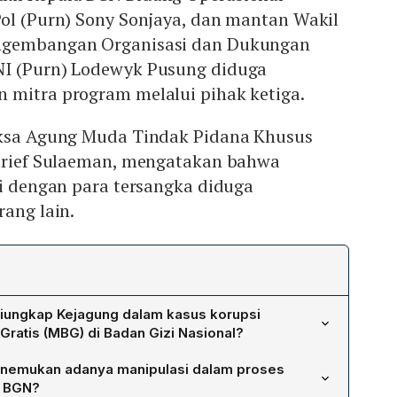
Pol (Purn) Sony Sonjaya, dan mantan Wakil
ngembangan Organisasi dan Dukungan
NI (Purn) Lodewyk Pusung diduga
 mitra program melalui pihak ketiga.
aksa Agung Muda Tindak Pidana Khusus
yarief Sulaeman, mengatakan bahwa
si dengan para tersangka diduga
rang lain.
iungkap Kejagung dalam kasus korupsi
ratis (MBG) di Badan Gizi Nasional?
rsangka – mantan Kepala BGN Dadan Hindayana, mantan
nemukan adanya manipulasi dalam proses
Operasional Sony Sonjaya, dan mantan Wakil Kepala BGN
a BGN?