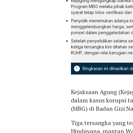
Kejagung mengungkap bahwa ti
Program MBG melalui pihak ket
syarat tetap lolos verifikasi 
Penyidik menemukan adanya in
menggelembungkan harga, serta 
ponsel dalam penggeledahan d
Setelah penyelidikan selama se
ketiga tersangka kini ditahan s
KUHP, dengan nilai kerugian n
!
Ringkasan ini dihasilkan
Kejaksaan Agung (Kej
dalam kasus korupsi ta
(MBG) di Badan Gizi N
Tiga tersangka yang t
Hindayana, mantan Wa