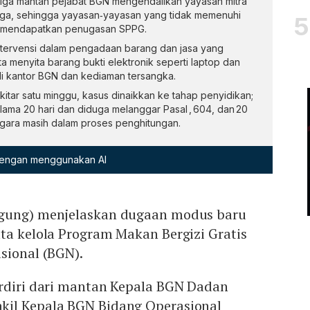
ga mantan pejabat BGN mengendalikan yayasan mitra
iga, sehingga yayasan‑yayasan yang tidak memenuhi
dan mendapatkan penugasan SPPG.
tervensi dalam pengadaan barang dan jasa yang
menyita barang bukti elektronik seperti laptop dan
i kantor BGN dan kediaman tersangka.
kitar satu minggu, kasus dinaikkan ke tahap penyidikan;
elama 20 hari dan diduga melanggar Pasal , 604, dan 20
egara masih dalam proses penghitungan.
 dengan menggunakan AI
agung) menjelaskan dugaan modus baru
ta kelola Program Makan Bergizi Gratis
asional (BGN).
erdiri dari mantan Kepala BGN Dadan
kil Kepala BGN Bidang Operasional