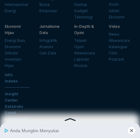
Internasional
Bursa
Startup
Profil
Energi
Korporasi
Gadget
Istilah
Teknologi
Ekonomi
Ekonomi
Jurnalisme
In-Depth &
Video
Hijau
Data
Opini
News
Energi Baru
Infografik
Telaah
Wawancara
Ekonomi
Analisis
Opini
Katalogue
Sirkular
Cek Data
Wawancara
Foto
Investasi
Laporan
Podcast
Hijau
Khusus
Info
Indeks
Insight
Center
Databoks
Event
KatadataOto
Langganan Newsletter