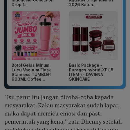
Drop 1...
2026 Katun...
Botol Gelas Minum
Basic Package -
Lucu Vacuum Flask
Puragen hybrid-XT ( 5
Stainless TUMBLER
ITEM ) - DAVIENA
900ML Coffee...
SKINCARE
"Isu perut itu jangan dicoba-coba kepada
masyarakat. Kalau masyarakat sudah lapar,
maka dapat memicu emosi dan pasti
pemerintah yang kena," kata Dhenny setelah
melakukan dialog dengan Dasco di Gedung