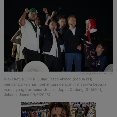
KATADATA/FAUZA SYAHPUTRA
Wakil Ketua DPR RI Sufmi Dasco Ahmad (kedua kiri)
menyampaikan hasil pertemuan dengan mahasiswa kepada
massa yang berdemonstrasi di depan Gedung DPR/MPR,
Jakarta, Jumat (19/6/2026).