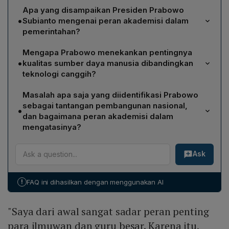
Apa yang disampaikan Presiden Prabowo
•
Subianto mengenai peran akademisi dalam
pemerintahan?
Presiden Prabowo menegaskan bahwa
Mengapa Prabowo menekankan pentingnya
pemerintahannya memberi ruang lebih luas bagi
•
kualitas sumber daya manusia dibandingkan
akademisi dan profesor untuk mengisi posisi strategis,
teknologi canggih?
karena keterlibatan ilmuwan dianggap krusial dalam
Ia berpendapat bahwa teknologi dan peralatan
menyelesaikan persoalan bangsa dan mempercepat
Masalah apa saja yang diidentifikasi Prabowo
canggih tidak akan optimal tanpa SDM kompeten;
pembangunan nasional.
sebagai tantangan pembangunan nasional,
•
analoginya, memiliki pesawat paling modern tidak
dan bagaimana peran akademisi dalam
berguna bila pilotnya tidak handal, sehingga kualitas
mengatasinya?
orang di sekitar pemimpin menjadi faktor penentu
Prabowo menyebut ketergantungan impor gandum,
keberhasilan kepemimpinan.
Ask
produktivitas perkebunan sawit yang belum optimal,
dan lemahnya industri manufaktur sebagai isu utama. Ia
mengajak dosen, peneliti, dan guru besar memperkuat
!
FAQ ini dihasilkan dengan menggunakan AI
kolaborasi dengan pemerintah serta memanfaatkan
potensi kampus untuk mencari solusi inovatif.
"Saya dari awal sangat sadar peran penting
para ilmuwan dan guru besar. Karena itu,