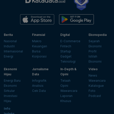
Berita
Finansial
Digital
Ekonopedia
Nasional
Makro
E-Commerce
Sejarah
Industri
Keuangan
Fintech
Ekonomi
Internasional
Bursa
Startup
Profil
Energi
Korporasi
Gadget
Istilah
Teknologi
Ekonomi
Ekonomi
Jurnalisme
In-Depth &
Video
Hijau
Data
Opini
News
Energi Baru
Infografik
Telaah
Wawancara
Ekonomi
Analisis
Opini
Katalogue
Sirkular
Cek Data
Wawancara
Foto
Investasi
Laporan
Podcast
Hijau
Khusus
Info
Indeks