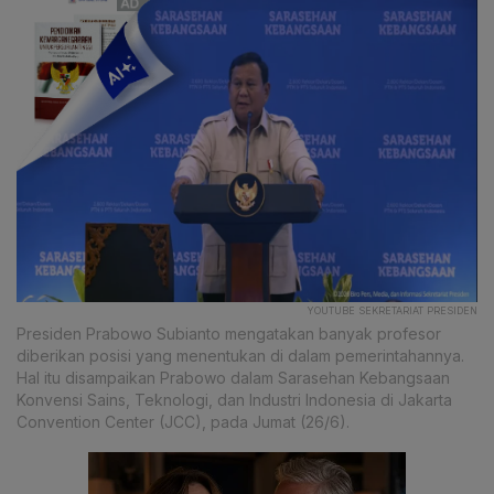
YOUTUBE SEKRETARIAT PRESIDEN
Presiden Prabowo Subianto mengatakan banyak profesor
diberikan posisi yang menentukan di dalam pemerintahannya.
Hal itu disampaikan Prabowo dalam Sarasehan Kebangsaan
Konvensi Sains, Teknologi, dan Industri Indonesia di Jakarta
Convention Center (JCC), pada Jumat (26/6).