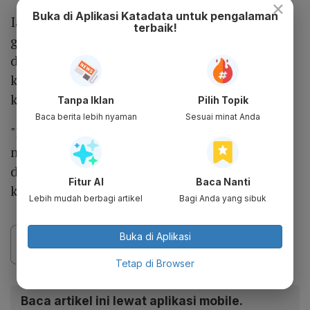
×
Buka di Aplikasi Katadata untuk pengalaman
Ia juga mengajak para ilmuwan, dosen, dan
terbaik!
guru besar untuk memperkuat kolaborasi
dengan pemerintah. Menurut Prabowo,
kebangkitan suatu bangsa ditentukan oleh
kemampuan para elite untuk bekerja sama.
Tanpa Iklan
Pilih Topik
Baca berita lebih nyaman
Sesuai minat Anda
"Kalau negara mau bangkit dan maju,
memang harus dimanfaatkan atau
digerakkan potensi dan kemampuan dari
Fitur AI
Baca Nanti
kampus, universitas," kata Prabowo.
Lebih mudah berbagi artikel
Bagi Anda yang sibuk
Buka di Aplikasi
Tetap di Browser
Baca artikel ini lewat aplikasi mobile.