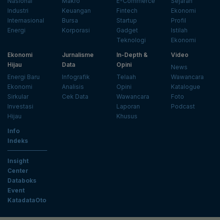
Nasional
Makro
E-Commerce
Sejarah
Industri
Keuangan
Fintech
Ekonomi
Internasional
Bursa
Startup
Profil
Energi
Korporasi
Gadget
Istilah
Teknologi
Ekonomi
Ekonomi
Jurnalisme
In-Depth &
Video
Hijau
Data
Opini
News
Energi Baru
Infografik
Telaah
Wawancara
Ekonomi
Analisis
Opini
Katalogue
Sirkular
Cek Data
Wawancara
Foto
Investasi
Laporan
Podcast
Hijau
Khusus
Info
Indeks
Insight
Center
Databoks
Event
KatadataOto