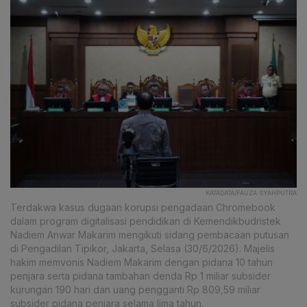
KATADATA/FAUZA SYAHPUTRA
Terdakwa kasus dugaan korupsi pengadaan Chromebook
dalam program digitalisasi pendidikan di Kemendikbudristek
Nadiem Anwar Makarim mengikuti sidang pembacaan putusan
di Pengadilan Tipikor, Jakarta, Selasa (30/6/2026). Majelis
hakim memvonis Nadiem Makarim dengan pidana 10 tahun
penjara serta pidana tambahan denda Rp 1 miliar subsider
kurungan 190 hari dan uang pengganti Rp 809,59 miliar
subsider pidana penjara selama lima tahun.