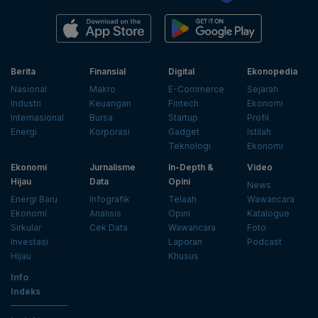
Berita
Finansial
Digital
Ekonopedia
Nasional
Makro
E-Commerce
Sejarah
Industri
Keuangan
Fintech
Ekonomi
Internasional
Bursa
Startup
Profil
Energi
Korporasi
Gadget
Istilah
Teknologi
Ekonomi
Ekonomi
Jurnalisme
In-Depth &
Video
Hijau
Data
Opini
News
Energi Baru
Infografik
Telaah
Wawancara
Ekonomi
Analisis
Opini
Katalogue
Sirkular
Cek Data
Wawancara
Foto
Investasi
Laporan
Podcast
Hijau
Khusus
Info
Indeks