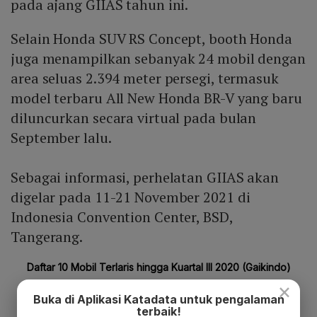
pada ajang GIIAS tahun ini.
Selain Honda SUV RS Concept, booth Honda
juga menampilkan sebanyak 24 mobil dengan
area seluas 2.394 meter persegi, termasuk
model terbaru All New Honda BR-V yang baru
diluncurkan secara virtual pada bulan
September lalu.
Sebagai informasi, perhelatan GIIAS akan
digelar pada 11-21 November 2021 di
Indonesia Convention Center, BSD,
Tangerang.
×
Buka di Aplikasi Katadata untuk pengalaman
terbaik!