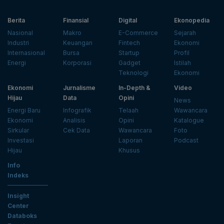
Berita
Finansial
Digital
Ekonopedia
Nasional
Makro
E-Commerce
Sejarah
Industri
Keuangan
Fintech
Ekonomi
Internasional
Bursa
Startup
Profil
Energi
Korporasi
Gadget
Istilah
Teknologi
Ekonomi
Ekonomi
Jurnalisme
In-Depth &
Video
Hijau
Data
Opini
News
Energi Baru
Infografik
Telaah
Wawancara
Ekonomi
Analisis
Opini
Katalogue
Sirkular
Cek Data
Wawancara
Foto
Investasi
Laporan
Podcast
Hijau
Khusus
Info
Indeks
Insight
Center
Databoks