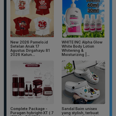
New 2026 Pamelo.id
WHITE INC Alpha Glow
Setelan Anak 17
White Body Lotion
Agustus Dirgahayu 81
Whitening &
2026 Katun...
Moisturizing |...
Complete Package -
Sandal Baim unisex
Puragen hybright-XT ( 7
yang stylish, terbuat