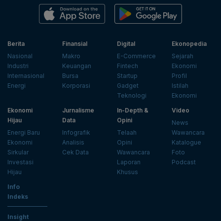
Berita
Finansial
Digital
Ekonopedia
Nasional
Makro
E-Commerce
Sejarah
Industri
Keuangan
Fintech
Ekonomi
Internasional
Bursa
Startup
Profil
Energi
Korporasi
Gadget
Istilah
Teknologi
Ekonomi
Ekonomi
Jurnalisme
In-Depth &
Video
Hijau
Data
Opini
News
Energi Baru
Infografik
Telaah
Wawancara
Ekonomi
Analisis
Opini
Katalogue
Sirkular
Cek Data
Wawancara
Foto
Investasi
Laporan
Podcast
Hijau
Khusus
Info
Indeks
Insight