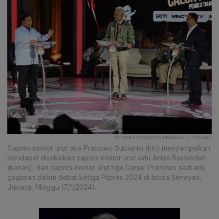
ANTARA FOTO/ADITYA PRADANA PUTRA/FOC.
Capres nomor urut dua Prabowo Subianto (kiri) menyampaikan
pendapat disaksikan capres nomor urut satu Anies Baswedan
(kanan), dan capres nomor urut tiga Ganjar Pranowo saat adu
gagasan dalam debat ketiga Pilpres 2024 di Istora Senayan,
Jakarta, Minggu (7/1/2024).