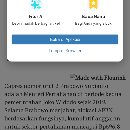
Fitur AI
Baca Nanti
Lebih mudah berbagi artikel
Bagi Anda yang sibuk
Buka di Aplikasi
Tetap di Browser
Capres nomor urut 2 Prabowo Subianto
adalah Menteri Pertahanan di periode kedua
pemerintahan Joko Widodo sejak 2019.
Selama Prabowo menjabat, alokasi APBN
berdasarkan fungsinya, kumulatif anggaran
untuk sektor pertahanan mencapai Rp696,8