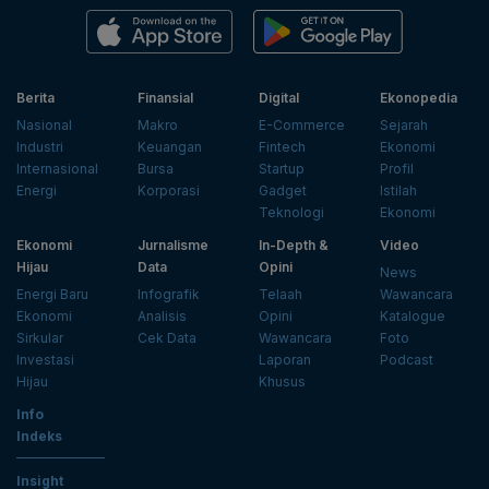
Berita
Finansial
Digital
Ekonopedia
Nasional
Makro
E-Commerce
Sejarah
Industri
Keuangan
Fintech
Ekonomi
Internasional
Bursa
Startup
Profil
Energi
Korporasi
Gadget
Istilah
Teknologi
Ekonomi
Ekonomi
Jurnalisme
In-Depth &
Video
Hijau
Data
Opini
News
Energi Baru
Infografik
Telaah
Wawancara
Ekonomi
Analisis
Opini
Katalogue
Sirkular
Cek Data
Wawancara
Foto
Investasi
Laporan
Podcast
Hijau
Khusus
Info
Indeks
Insight