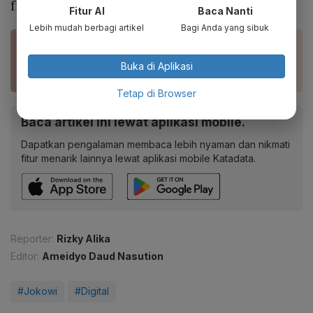
finansial.
Fitur AI
Baca Nanti
Lebih mudah berbagi artikel
Bagi Anda yang sibuk
BACA JUGA
Indonesia Siapkan Diri Jadi Pusat Ekonomi Digital
Buka di Aplikasi
Tetap di Browser
Baca artikel ini lewat aplikasi mobile.
Dapatkan pengalaman membaca lebih nyaman dan nikmati
fitur menarik lainnya lewat aplikasi mobile Katadata.
Reporter:
Rizky Alika
Editor:
Ameidyo Daud Nasution
#Jokowi
#Digital