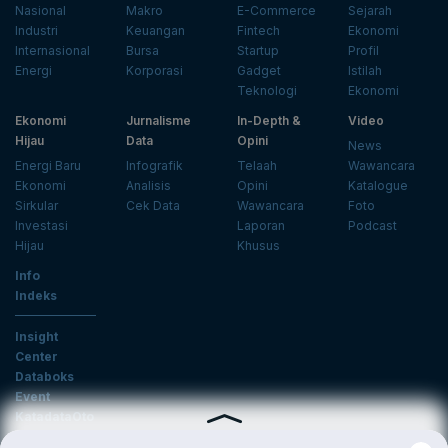
Nasional
Makro
E-Commerce
Sejarah
Industri
Keuangan
Fintech
Ekonomi
Internasional
Bursa
Startup
Profil
Energi
Korporasi
Gadget
Istilah
Teknologi
Ekonomi
Ekonomi
Jurnalisme
In-Depth &
Video
Hijau
Data
Opini
News
Energi Baru
Infografik
Telaah
Wawancara
Ekonomi
Analisis
Opini
Katalogue
Sirkular
Cek Data
Wawancara
Foto
Investasi
Laporan
Podcast
Hijau
Khusus
Info
Indeks
Insight
Center
Databoks
Event
KatadataOto