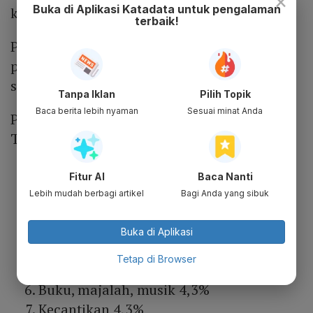
×
Buka di Aplikasi Katadata untuk pengalaman
komisi ini dibebankan kepada pedagang.
terbaik!
Per 1 Juni, TikTok Shop akan mengenakan
persentase biaya komisi yang berbeda untuk
setiap kategori produk.
Tanpa Iklan
Pilih Topik
Baca berita lebih nyaman
Sesuai minat Anda
Persentase biaya komisi untuk penjual di
TikTok Shop per 1 Juni sebagai berikut:
Handphone dan elektronik 1,9%
Fitur AI
Baca Nanti
Peralatan rumah tangga 1,9%
Lebih mudah berbagi artikel
Bagi Anda yang sibuk
Aksesori elektronik 4,3%
Komputer dan peralatan kantor 2,7%
Buka di Aplikasi
Produk virtual seperti pulsa dan
Tetap di Browser
pembayaran tagihan 1%
Buku, majalah, musik 4,3%
Kecantikan 4,3%