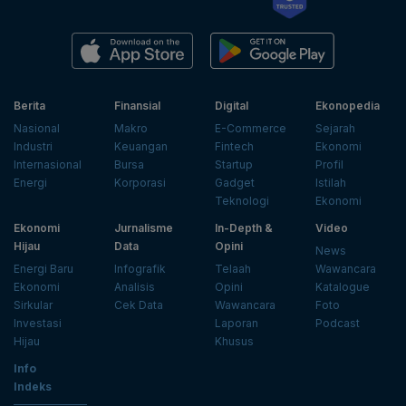
Berita
Finansial
Digital
Ekonopedia
Nasional
Makro
E-Commerce
Sejarah
Industri
Keuangan
Fintech
Ekonomi
Internasional
Bursa
Startup
Profil
Energi
Korporasi
Gadget
Istilah
Teknologi
Ekonomi
Ekonomi
Jurnalisme
In-Depth &
Video
Hijau
Data
Opini
News
Energi Baru
Infografik
Telaah
Wawancara
Ekonomi
Analisis
Opini
Katalogue
Sirkular
Cek Data
Wawancara
Foto
Investasi
Laporan
Podcast
Hijau
Khusus
Info
Indeks