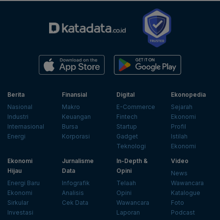
Berita
Finansial
Digital
Ekonopedia
Nasional
Makro
E-Commerce
Sejarah
Industri
Keuangan
Fintech
Ekonomi
Internasional
Bursa
Startup
Profil
Energi
Korporasi
Gadget
Istilah
Teknologi
Ekonomi
Ekonomi
Jurnalisme
In-Depth &
Video
Hijau
Data
Opini
News
Energi Baru
Infografik
Telaah
Wawancara
Ekonomi
Analisis
Opini
Katalogue
Sirkular
Cek Data
Wawancara
Foto
Investasi
Laporan
Podcast