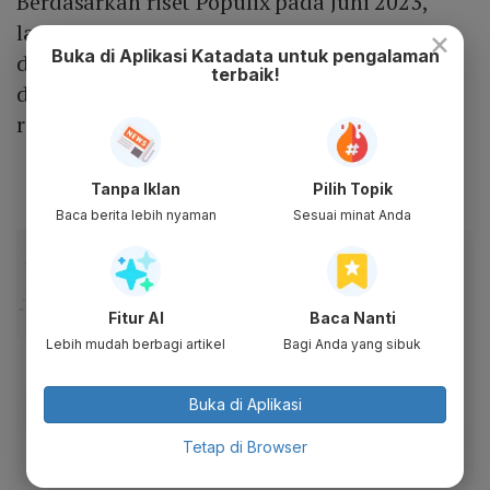
Berdasarkan riset Populix pada Juni 2023,
layanan pengiriman Shopee Express masuk
×
Buka di Aplikasi Katadata untuk pengalaman
dalam tiga teratas yang paling banyak
terbaik!
digunakan oleh konsumen. Berikut
rinciannya:
Tanpa Iklan
Pilih Topik
Baca berita lebih nyaman
Sesuai minat Anda
Fitur AI
Baca Nanti
Lebih mudah berbagi artikel
Bagi Anda yang sibuk
Buka di Aplikasi
Tetap di Browser