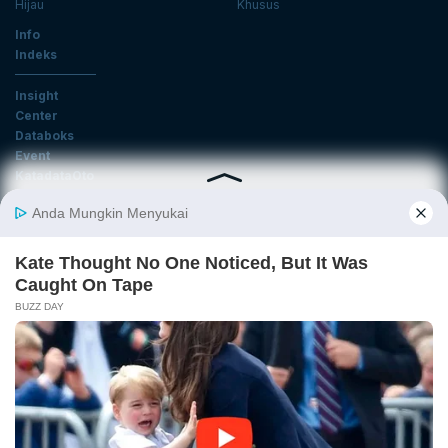
Hijau
Khusus
Info
Indeks
Insight
Center
Databoks
Event
KatadataOto
Langganan Newsletter
Email
Daftar
Ikuti Kami
Tentang Katadata
Advertising
Karier
Pedoman Media Siber
Kebijakan Privasi
Disclaimer
Hubungi Kami
©2026 Katadata. Hak cipta dilindungi Undang-undang.