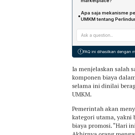
marketplace?
transparan, mencegah pe
Pemerintah akan menyeder
serta memberikan kepastia
Apa saja mekanisme per
•
pendaftaran, biaya layana
insentif potongan biaya l
UMKM tentang Perlindu
masing‑masing marketplac
Regulasi mensyaratkan kon
hanya ada tiga komponen 
pemberitahuan perubahan b
kebingungan bagi UMKM.
penahanan kenaikan biaya 
dalam sistem SAPA UMKM u
!
FAQ ini dihasilkan dengan
memberikan insentif poto
Ia menjelaskan salah s
komponen biaya dalam
selama ini dinilai be
UMKM.
Pemerintah akan meny
kategori utama, yakni 
biaya promosi. “Hari in
Akhirnya orang menga