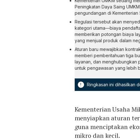
Kementerian UMKM sedang meny
Peningkatan Daya Saing UMKM, 
pengundangan di Kementerian S
Regulasi tersebut akan menyed
kategori utama—biaya pendafta
memberikan potongan biaya lay
yang menjual produk dalam neg
Aturan baru mewajibkan kontrak
memberi pemberitahuan tiga bu
layanan, dan menghubungkan pe
untuk pengawasan yang lebih b
!
Ringkasan ini dihasilkan
Kementerian Usaha Mi
menyiapkan aturan ter
g
una menciptakan ekos
mikro dan kecil.