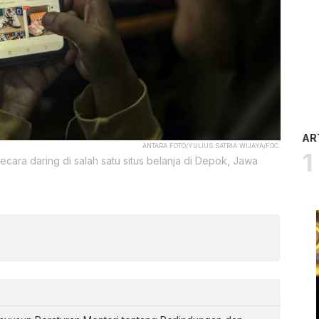
AR
ANTARA FOTO/YULIUS SATRIA WIJAYA/FOC.
ara daring di salah satu situs belanja di Depok, Jawa