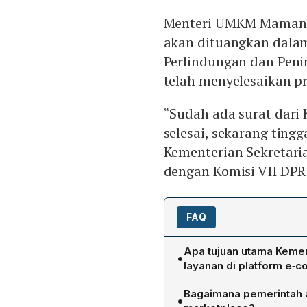
Menteri UMKM Maman A
akan dituangkan dala
Perlindungan dan Peni
telah menyelesaikan pr
“Sudah ada surat dar
selesai, sekarang tin
Kementerian Sekretaria
dengan Komisi VII DPR R
FAQ
Apa tujuan utama Keme
•
layanan di platform e‑
Regulasi tersebut bertuju
Bagaimana pemerintah 
•
usaha mikro dan kecil den