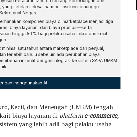
usun Peraturan Menteri tentang Perlindungan dan
yang setelah selesai harmonisasi kini menunggu
ekretariat Negara.
erhanakan komponen biaya di marketplace menjadi tiga
ran, biaya layanan, dan biaya promosi—serta
anan hingga 50 % bagi pelaku usaha mikro dan kecil
eri.
 minimal satu tahun antara marketplace dan penjual,
lan terlebih dahulu sebelum ada perubahan biaya
mberian insentif dengan integrasi ke sistem SAPA UMKM
aik.
 dengan menggunakan AI
kro, Kecil, dan Menengah (UMKM) tengah
kait biaya layanan di
platform
e-commerce
,
istem yang lebih adil bagi pelaku usaha