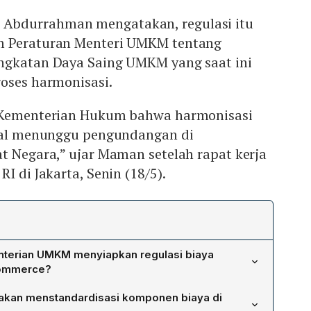
bdurrahman mengatakan, regulasi itu
m Peraturan Menteri UMKM tentang
ngkatan Daya Saing UMKM yang saat ini
oses harmonisasi.
i Kementerian Hukum bahwa harmonisasi
ggal menunggu pengundangan di
t Negara,” ujar Maman setelah rapat kerja
I di Jakarta, Senin (18/5).
nterian UMKM menyiapkan regulasi biaya
commerce?
an menciptakan ekosistem yang lebih adil bagi pelaku
akan menstandardisasi komponen biaya di
gan melindungi mereka dari beban biaya yang tidak