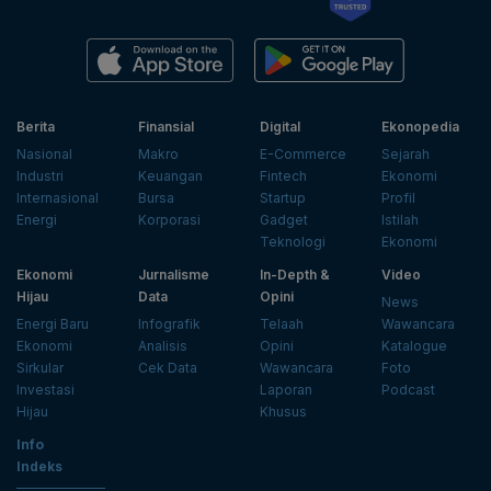
Berita
Finansial
Digital
Ekonopedia
Nasional
Makro
E-Commerce
Sejarah
Industri
Keuangan
Fintech
Ekonomi
Internasional
Bursa
Startup
Profil
Energi
Korporasi
Gadget
Istilah
Teknologi
Ekonomi
Ekonomi
Jurnalisme
In-Depth &
Video
Hijau
Data
Opini
News
Energi Baru
Infografik
Telaah
Wawancara
Ekonomi
Analisis
Opini
Katalogue
Sirkular
Cek Data
Wawancara
Foto
Investasi
Laporan
Podcast
Hijau
Khusus
Info
Indeks