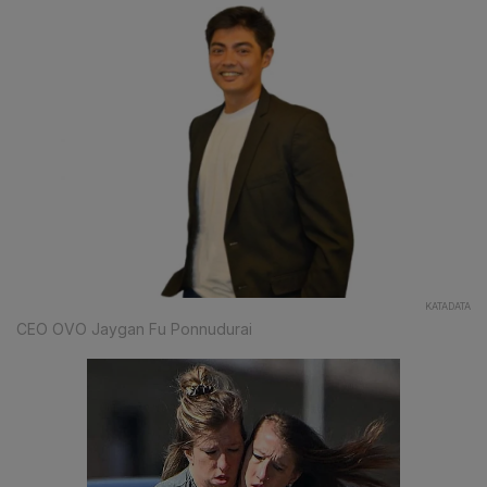
KATADATA
CEO OVO Jaygan Fu Ponnudurai