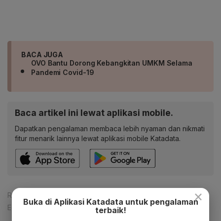
BACA JUGA
OVO Bantu Dorong Kebangkitan UMKM Selama
Pandemi Covid-19
Baca artikel ini lewat aplikasi mobile.
Dapatkan pengalaman membaca lebih nyaman dan nikmati
fitur menarik lainnya lewat aplikasi mobile Katadata.
×
Reporter:
Fahmi Ahmad Burhan
Buka di Aplikasi Katadata untuk pengalaman
Editor:
Yuliawati
terbaik!