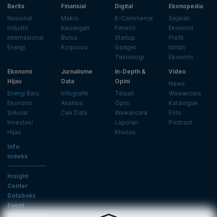
Berita
Finansial
Digital
Ekonopedia
Nasional
Makro
E-Commerce
Sejarah
Industri
Keuangan
Fintech
Ekonomi
Internasional
Bursa
Startup
Profil
Energi
Korporasi
Gadget
Istilah
Teknologi
Ekonomi
Ekonomi
Jurnalisme
In-Depth &
Video
Hijau
Data
Opini
News
Energi Baru
Infografik
Telaah
Wawancara
Ekonomi
Analisis
Opini
Katalogue
Sirkular
Cek Data
Wawancara
Foto
Investasi
Laporan
Podcast
Hijau
Khusus
Info
Indeks
Insight
Center
Databoks
Event
KatadataOto