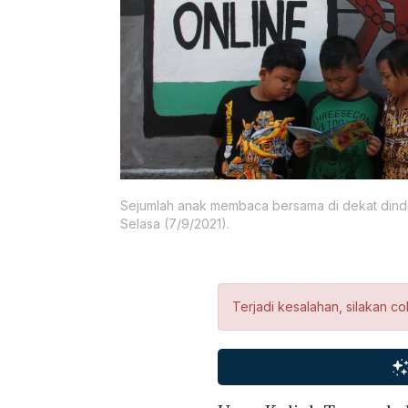
Sejumlah anak membaca bersama di dekat dindi
Selasa (7/9/2021).
Terjadi kesalahan, silakan co