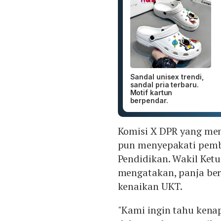
Sandal unisex trendi,
sandal pria terbaru.
Motif kartun
berpendar.
Komisi X DPR yang me
pun menyepakati pembe
Pendidikan. Wakil Ket
mengatakan, panja be
kenaikan UKT.
"Kami ingin tahu kenap