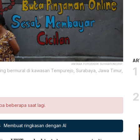
AR
ANTARA FOTO/DIDIK SUHARTONO/HP.
ng bermural di kawasan Tempurejo, Surabaya, Jawa Timur,
ba beberapa saat lagi.
Membuat ringkasan dengan AI