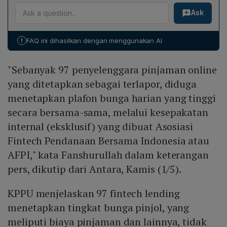
Jika terbukti melanggar, KPPU dapat menjatuhkan
6%, dan AdaKami 5%. Sisanya tersebar pada
Ask
denda administratif hingga 50% dari keuntungan
penyelenggara dengan pangsa minor, banyak di
pelanggaran atau sampai 10% dari penjualan di pasar
antaranya berafiliasi dengan platform e‑commerce.
terkait selama periode pelanggaran. Penegakan ini
!
FAQ ini dihasilkan dengan menggunakan AI
diharapkan menurunkan tingkat bunga, meningkatkan
kompetisi, serta melindungi hak peminjam, khususnya
"Sebanyak 97 penyelenggara pinjaman online
UMKM, sekaligus memacu regulator memperketat
kontrol asosiasi dan standar industri fintech lending.
yang ditetapkan sebagai terlapor, diduga
menetapkan plafon bunga harian yang tinggi
secara bersama-sama, melalui kesepakatan
internal (eksklusif) yang dibuat Asosiasi
Fintech Pendanaan Bersama Indonesia atau
AFPI," kata Fanshurullah dalam keterangan
pers, dikutip dari Antara, Kamis (1/5).
KPPU menjelaskan 97 fintech lending
menetapkan tingkat bunga pinjol, yang
meliputi biaya pinjaman dan lainnya, tidak