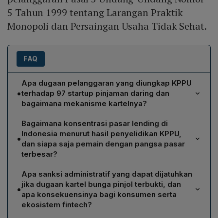
5 Tahun 1999 tentang Larangan Praktik
Monopoli dan Persaingan Usaha Tidak Sehat.
FAQ
Apa dugaan pelanggaran yang diungkap KPPU
•
terhadap 97 startup pinjaman daring dan
bagaimana mekanisme kartelnya?
KPPU menuding 97 penyelenggara pinjaman online
Bagaimana konsentrasi pasar lending di
melakukan kartel bunga, yakni menetapkan plafon
Indonesia menurut hasil penyelidikan KPPU,
•
bunga harian secara bersama‑sama melalui
dan siapa saja pemain dengan pangsa pasar
kesepakatan internal di dalam Asosiasi Fintech
terbesar?
Pendanaan Bersama Indonesia (AFPI). Menurut
Penyelidikan KPPU menunjukkan pasar pinjaman daring
Fanshurullah Asa, para fintech tersebut mengatur
Apa sanksi administratif yang dapat dijatuhkan
dipenuhi 97 penyelenggara aktif, namun konsentrasi
tingkat bunga di atas batas flat 0,8% per hari pada
jika dugaan kartel bunga pinjol terbukti, dan
•
tinggi pada beberapa pemain utama. Pada April 2023,
periode 2020‑2023, yang membatasi kompetisi dan
apa konsekuensinya bagi konsumen serta
KreditPintar memegang 13% pangsa pasar, diikuti
ekosistem fintech?
merugikan konsumen.
Asetku 11%, Modalku 9%, KrediFazz 7%, EasyCash