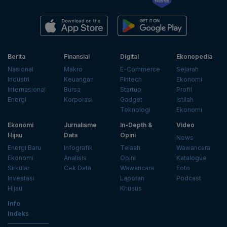
Berita
Finansial
Digital
Ekonopedia
Nasional
Makro
E-Commerce
Sejarah
Industri
Keuangan
Fintech
Ekonomi
Internasional
Bursa
Startup
Profil
Energi
Korporasi
Gadget
Istilah
Teknologi
Ekonomi
Ekonomi
Jurnalisme
In-Depth &
Video
Hijau
Data
Opini
News
Energi Baru
Infografik
Telaah
Wawancara
Ekonomi
Analisis
Opini
Katalogue
Sirkular
Cek Data
Wawancara
Foto
Investasi
Laporan
Podcast
Hijau
Khusus
Info
Indeks