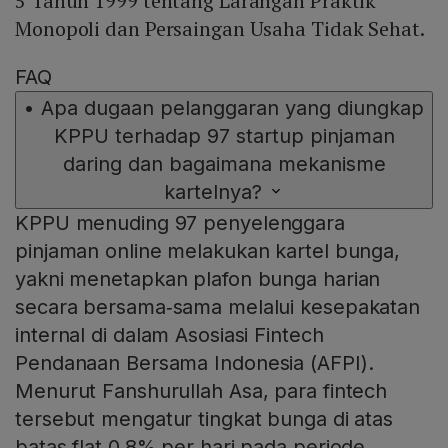
5 Tahun 1999 tentang Larangan Praktik
Monopoli dan Persaingan Usaha Tidak Sehat.
FAQ
•
Apa dugaan pelanggaran yang diungkap
KPPU terhadap 97 startup pinjaman
daring dan bagaimana mekanisme
kartelnya?
KPPU menuding 97 penyelenggara
pinjaman online melakukan kartel bunga,
yakni menetapkan plafon bunga harian
secara bersama‑sama melalui kesepakatan
internal di dalam Asosiasi Fintech
Pendanaan Bersama Indonesia (AFPI).
Menurut Fanshurullah Asa, para fintech
tersebut mengatur tingkat bunga di atas
batas flat 0,8% per hari pada periode