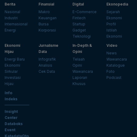
Berita
Finansial
Digital
Ekonopedia
Nasional
Makro
E-Commerce
Sejarah
Industri
Keuangan
Fintech
Ekonomi
Internasional
Bursa
Startup
Profil
Energi
Korporasi
Gadget
Istilah
Teknologi
Ekonomi
Ekonomi
Jurnalisme
In-Depth &
Video
Hijau
Data
Opini
News
Energi Baru
Infografik
Telaah
Wawancara
Ekonomi
Analisis
Opini
Katalogue
Sirkular
Cek Data
Wawancara
Foto
Investasi
Laporan
Podcast
Hijau
Khusus
Info
Indeks
Insight
Center
Databoks
Event
KatadataOto