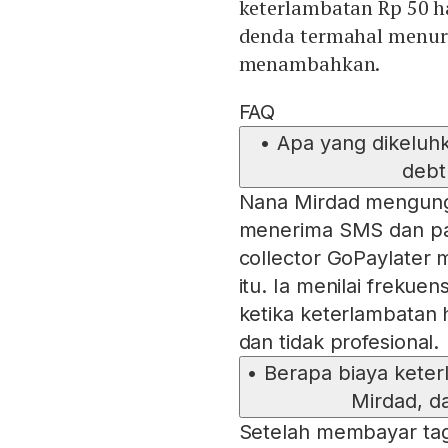
keterlambatan Rp 50 ha
denda termahal menuru
menambahkan.
FAQ
•
Apa yang dikeluh
debt
Nana Mirdad mengungk
menerima SMS dan pang
collector GoPaylater 
itu. Ia menilai freku
ketika keterlambatan
dan tidak profesional.
•
Berapa biaya kete
Mirdad, d
Setelah membayar tag