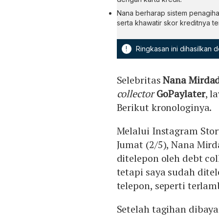
Nana berharap sistem penagihan
serta khawatir skor kreditnya te
!
Ringkasan ini dihasilkan
Selebritas
Nana Mirda
collector
GoPaylater
, l
Berikut kronologinya.
Melalui Instagram Sto
Jumat (2/5), Nana Mir
ditelepon oleh debt col
tetapi saya sudah dite
telepon, seperti terlam
Setelah tagihan dibay