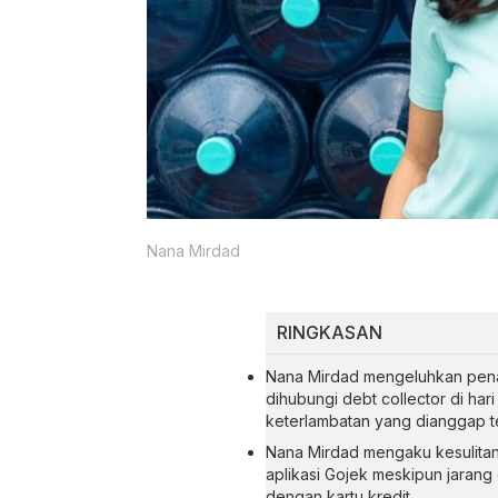
Nana Mirdad
RINGKASAN
Nana Mirdad mengeluhkan penagi
dihubungi debt collector di har
keterlambatan yang dianggap te
Nana Mirdad mengaku kesulita
aplikasi Gojek meskipun jarang
dengan kartu kredit.