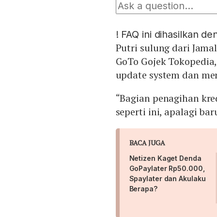
!
FAQ ini dihasilkan d
Putri sulung dari Jama
GoTo Gojek Tokopedia,
update system dan memp
“Bagian penagihan kre
seperti ini, apalagi baru
BACA JUGA
Netizen Kaget Denda
GoPaylater Rp50.000,
Spaylater dan Akulaku
Berapa?