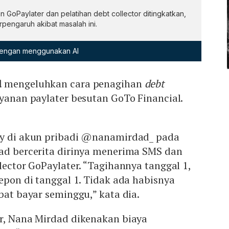
 GoPaylater dan pelatihan debt collector ditingkatkan,
rpengaruh akibat masalah ini.
 dengan menggunakan AI
d
mengeluhkan cara penagihan
debt
ayanan paylater besutan GoTo Financial.
ry di akun pribadi @nanamirdad_ pada
dad bercerita dirinya menerima SMS dan
lector GoPaylater. “Tagihannya tanggal 1,
lepon di tanggal 1. Tidak ada habisnya
bat bayar seminggu,” kata dia.
ar, Nana Mirdad dikenakan biaya