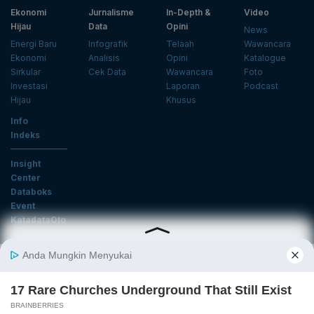
Ekonomi
Jurnalisme
In-Depth &
Video
Hijau
Data
Opini
News
Energi Baru
Infografik
Telaah
Wawancara
Ekonomi
Analisis
Opini
Katalogue
Sirkular
Cek Data
Wawancara
Foto
Investasi
Laporan
Podcast
Hijau
Khusus
Info
Indeks
Insight
Center
Databoks
Event
KatadataOto
Langganan Newsletter
Email
Daftar