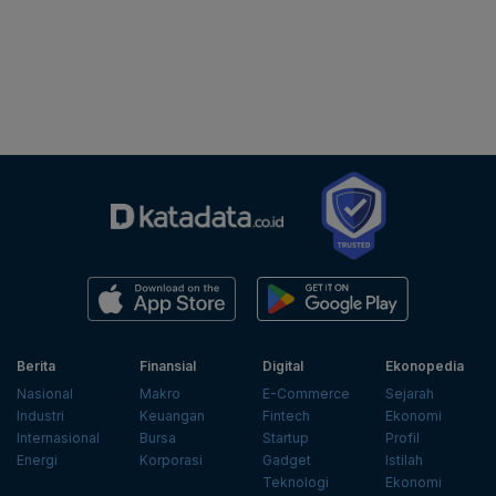
Berita
Finansial
Digital
Ekonopedia
Nasional
Makro
E-Commerce
Sejarah
Industri
Keuangan
Fintech
Ekonomi
Internasional
Bursa
Startup
Profil
Energi
Korporasi
Gadget
Istilah
Teknologi
Ekonomi