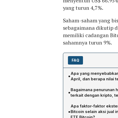
menyentuh US$ 66.954,
yang turun 4,7%.
Saham-saham yang bisni
sebagaimana dikutip da
memiliki cadangan Bitc
sahamnya turun 9%.
FAQ
Apa yang menyebabkan h
•
April, dan berapa nilai 
Harga Bitcoin anjlok lebi
Bagaimana penurunan h
•
dan sempat menyentuh US$
terkait dengan kripto, 
Penurunan dipicu oleh pen
Saham-saham terkait kript
senilai US$ 2,5 juta, sert
Apa faktor-faktor ekst
memiliki cadangan Bitcoin
kripto melakukan likuidasi
•
Bitcoin selain aksi jua
menjual 32 Bitcoin. Saham
ETF Bitcoin?