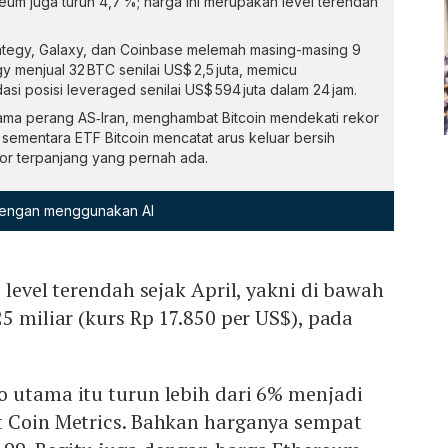
eum juga turun 4,7 %; harga ini merupakan level terendah
trategy, Galaxy, dan Coinbase melemah masing-masing 9
y menjual 32 BTC senilai US$ 2,5 juta, memicu
asi posisi leveraged senilai US$ 594 juta dalam 24 jam.
utama perang AS‑Iran, menghambat Bitcoin mendekati rekor
, sementara ETF Bitcoin mencatat arus keluar bersih
ekor terpanjang yang pernah ada.
 dengan menggunakan AI
 level terendah sejak April, yakni di bawah
5 miliar (kurs Rp 17.850 per US$), pada
o utama itu turun lebih dari 6% menjadi
t Coin Metrics. Bahkan harganya sempat