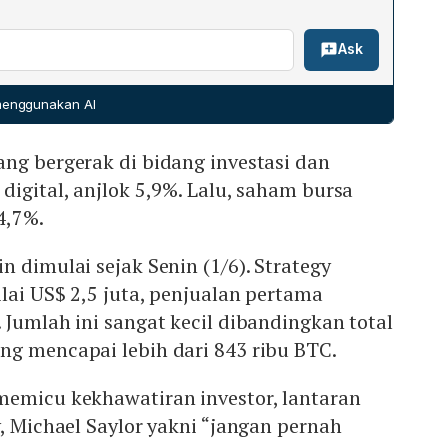
angkan saham bursa kripto Coinbase turun 4,7%.
 ketidakpastian geopolitik, khususnya perang antara AS dan
 kekhawatiran investor terhadap volatilitas Bitcoin dan
Ask
arish pada Bitcoin. Kondisi ini membuat investor ragu
 luas di pasar kripto.
ek, mengakibatkan arus keluar bersih pada ETF Bitcoin
rut—rekor terpanjang yang pernah tercatat menurut
 menggunakan AI
or geopolitik dan likuidasi besar memperdalam
hambat upaya Bitcoin untuk kembali mendekati level
ng bergerak di bidang investasi dan
126 ribu.
digital, anjlok 5,9%. Lalu, saham bursa
4,7%.
n dimulai sejak Senin (1/6). Strategy
ilai US$ 2,5 juta, penjualan pertama
 Jumlah ini sangat kecil dibandingkan total
ng mencapai lebih dari 843 ribu BTC.
memicu kekhawatiran investor, lantaran
y, Michael Saylor yakni “jangan pernah