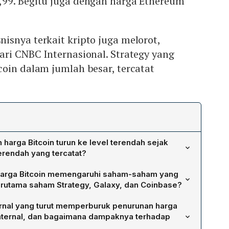
99. Begitu juga dengan harga Ethereum
snya terkait kripto juga melorot,
ri CNBC Internasional. Strategy yang
oin dalam jumlah besar, tercatat
arga Bitcoin turun ke level terendah sejak
terendah yang tercatat?
h dari 6% pada Selasa waktu AS, mencapai US$ 67.014,97
arga Bitcoin memengaruhi saham-saham yang
 66.954,99, yang merupakan level terendah sejak April.
terutama saham Strategy, Galaxy, dan Coinbase?
jualan pertama Strategy sejak 2022, sebanyak 32 Bitcoin
o mengalami penurunan signifikan. Saham Strategy, yang
a aksi jual massal trader berleverage yang memaksa bursa
ernal yang turut memperburuk penurunan harga
 lebih dari 843 ribu BTC, turun 9% setelah perusahaan
 aset jaminan, menambah tekanan jual di pasar.
l internal, dan bagaimana dampaknya terhadap
 Galaxy, penyedia investasi dan layanan keuangan aset