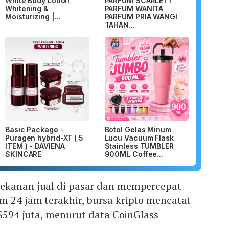
White Body Lotion
PARFUM SCARLETT
Whitening &
PARFUM WANITA
Moisturizing |...
PARFUM PRIA WANGI
TAHAN...
Basic Package -
Botol Gelas Minum
Puragen hybrid-XT ( 5
Lucu Vacuum Flask
ITEM ) - DAVIENA
Stainless TUMBLER
SKINCARE
900ML Coffee...
ekanan jual di pasar dan mempercepat
m 24 jam terakhir, bursa kripto mencatat
US$594 juta, menurut data CoinGlass