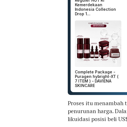
Reguler HUT RI
Kemerdekaan
Indonesia Collection
Drop 1...
Complete Package -
Puragen hybright-XT (
7 ITEM ) - DAVIENA
SKINCARE
Proses itu menambah t
penurunan harga. Dala
likuidasi posisi beli 