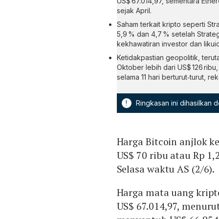
US$ 67.014,97, sementara Ether
sejak April.
Saham terkait kripto seperti S
5,9 % dan 4,7 % setelah Strateg
kekhawatiran investor dan likuid
Ketidakpastian geopolitik, ter
Oktober lebih dari US$ 126 ribu
selama 11 hari berturut‑turut, r
!
Ringkasan ini dihasilkan
Harga Bitcoin anjlok ke
US$ 70 ribu atau Rp 1,2
Selasa waktu AS (2/6).
Harga mata uang kript
US$ 67.014,97, menuru