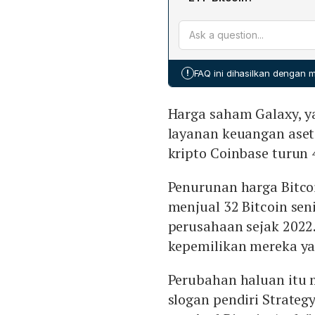
digital, anjlok 5,9%, sed
Selain aksi jual internal,
Penurunan ini mencerminkan
Iran, menambah tekanan be
potensi likuidasi yang lebih
akan prospek jangka pend
selama 11 hari berturut‑tu
!
FAQ ini dihasilkan dengan
SoSoValue. Kombinasi fakt
penurunan harga dan meng
Harga saham Galaxy, ya
rekor Oktober di atas US$ 
layanan keuangan aset 
kripto Coinbase turun 
Penurunan harga Bitcoi
menjual 32 Bitcoin sen
perusahaan sejak 2022.
kepemilikan mereka ya
Perubahan haluan itu 
slogan pendiri Strateg