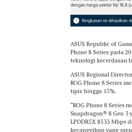
dengan harga sekitar Rp 18,8 ju
!
Ringkasan ini dihasilkan
ASUS Republic of Gam
Phone 8 Series pada 20
teknologi kecerdasan bu
ASUS Regional Directo
ROG Phone 8 Series mem
tipis hingga 15%.
“ROG Phone 8 Series me
Snapdragon® 8 Gen 3 
LPDDR5X 8533 Mbps da
kecanggihan yang men