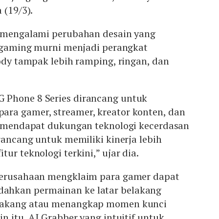
 (19/3).
i mengalami perubahan desain yang
l gaming murni menjadi perangkat
Body tampak lebih ramping, ringan, dan
 Phone 8 Series dirancang untuk
ra gamer, streamer, kreator konten, dan
un mendapat dukungan teknologi kecerdasan
irancang untuk memiliki kinerja lebih
ur teknologi terkini,” ujar dia.
perusahaan mengklaim para gamer dapat
hkan permainan ke latar belakang
lakang atau menangkap momen kunci
n itu, AI Grabber yang intuitif untuk