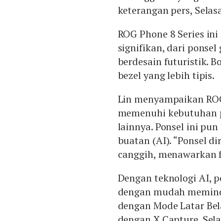
keterangan pers, Selasa
ROG Phone 8 Series in
signifikan, dari ponse
berdesain futuristik. 
bezel yang lebih tipis.
Lin menyampaikan ROG
memenuhi kebutuhan pa
lainnya. Ponsel ini p
buatan (AI). “Ponsel d
canggih, menawarkan fit
Dengan teknologi AI, 
dengan mudah meminda
dengan Mode Latar Be
dengan X Capture. Selai