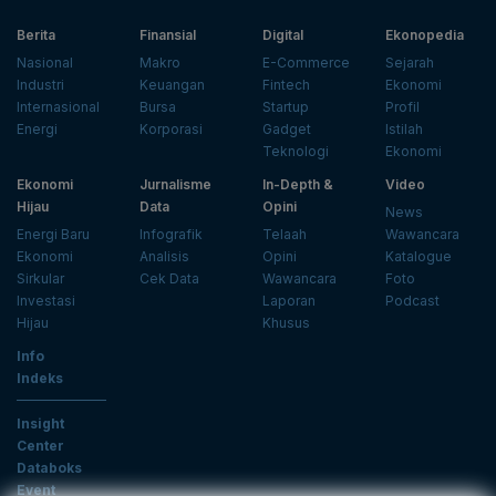
Berita
Finansial
Digital
Ekonopedia
Nasional
Makro
E-Commerce
Sejarah
Industri
Keuangan
Fintech
Ekonomi
Internasional
Bursa
Startup
Profil
Energi
Korporasi
Gadget
Istilah
Teknologi
Ekonomi
Ekonomi
Jurnalisme
In-Depth &
Video
Hijau
Data
Opini
News
Energi Baru
Infografik
Telaah
Wawancara
Ekonomi
Analisis
Opini
Katalogue
Sirkular
Cek Data
Wawancara
Foto
Investasi
Laporan
Podcast
Hijau
Khusus
Info
Indeks
Insight
Center
Databoks
Event