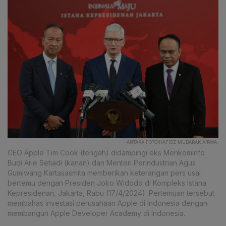
ANTARA FOTO/HAFIDZ MUBARAK A/RWA.
CEO Apple Tim Cook (tengah) didampingi eks Menkominfo
Budi Arie Setiadi (kanan) dan Menteri Perindustrian Agus
Gumiwang Kartasasmita memberikan keterangan pers usai
bertemu dengan Presiden Joko Widodo di Kompleks Istana
Kepresidenan, Jakarta, Rabu (17/4/2024). Pertemuan tersebut
membahas investasi perusahaan Apple di Indonesia dengan
membangun Apple Developer Academy di Indonesia.