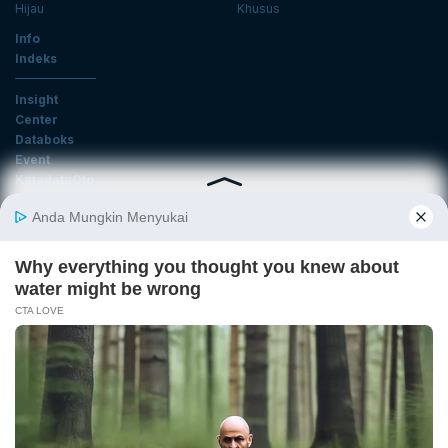
Hijau
Khusus
Info
Indeks
Insight
Center
Databoks
Event
KatadataOto
Langganan Newsletter
Email
Daftar
Ikuti Kami
Tentang Katadata
Advertising
Karier
Pedoman Media Siber
Kebijakan Privasi
Disclaimer
Hubungi Kami