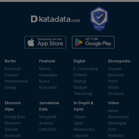
Berita
Finansial
Digital
Ekonopedia
Nasional
Makro
E-Commerce
Sejarah
Industri
Keuangan
Fintech
Ekonomi
Internasional
Bursa
Startup
Profil
Energi
Korporasi
Gadget
Istilah
Teknologi
Ekonomi
Ekonomi
Jurnalisme
In-Depth &
Video
Hijau
Data
Opini
News
Energi Baru
Infografik
Telaah
Wawancara
Ekonomi
Analisis
Opini
Katalogue
Sirkular
Cek Data
Wawancara
Foto
Investasi
Laporan
Podcast