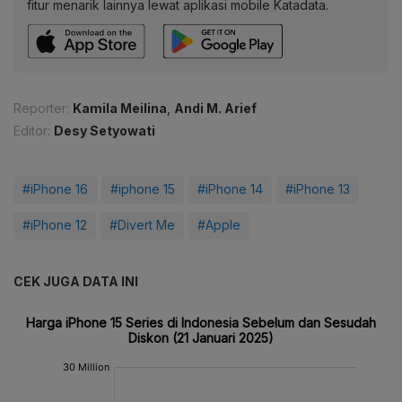
fitur menarik lainnya lewat aplikasi mobile Katadata.
Reporter:
Kamila Meilina
,
Andi M. Arief
Editor:
Desy Setyowati
#iPhone 16
#iphone 15
#iPhone 14
#iPhone 13
#iPhone 12
#Divert Me
#Apple
CEK JUGA DATA INI