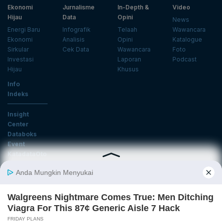
Ekonomi
Jurnalisme
In-Depth &
Video
Hijau
Data
Opini
News
Energi Baru
Infografik
Telaah
Wawancara
Ekonomi
Analisis
Opini
Katalogue
Sirkular
Cek Data
Wawancara
Foto
Investasi
Laporan
Podcast
Hijau
Khusus
Info
Indeks
Insight
Center
Databoks
Event
KatadataOto
Langganan Newsletter
Email
Daftar