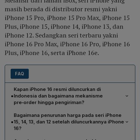
Melansir dari laman iBox, seri iPhone yang
masih berada di distributor resmi yakni
iPhone 15 Pro, iPhone 15 Pro Max, iPhone 15
Plus, iPhone 15, iPhone 14, iPhone 13, dan
iPhone 12. Sedangkan seri terbaru yakni
iPhone 16 Pro Max, iPhone 16 Pro, iPhone 16
Plus, iPhone 16, serta iPhone 16e.
FAQ
Kapan iPhone 16 resmi diluncurkan di
•
Indonesia dan bagaimana mekanisme
pre‑order hingga pengiriman?
iPhone 16 mulai dapat dipesan secara resmi sejak 28
Bagaimana penurunan harga pada seri iPhone
Maret 2024 melalui pre‑order. Pengiriman produk baru
•
15, 14, 13, dan 12 setelah diluncurkannya iPhone
dijadwalkan dimulai pada 11 April 2024, hari yang sama
16?
dengan peluncuran resmi di pasar Indonesia.
Setelah peluncuran iPhone 16, harga iPhone 15 turun