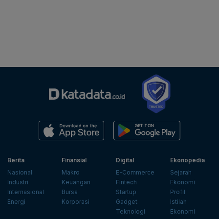
Berita
Finansial
Digital
Ekonopedia
Nasional
Makro
E-Commerce
Sejarah
Industri
Keuangan
Fintech
Ekonomi
Internasional
Bursa
Startup
Profil
Energi
Korporasi
Gadget
Istilah
Teknologi
Ekonomi