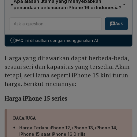
Apa alasan utama yang menyebabkan
•
menjadi Rp 11,499,000‑Rp 31,999,000 (dari Rp
penundaan peluncuran iPhone 16 di Indonesia?
16,999,000‑Rp 33,999,000). iPhone 14 kini berharga
Peluncuran iPhone 16 di Indonesia tertunda karena
Rp 9,749,000‑Rp 18,499,000 (dari Rp 14,499,000‑Rp
Ask
Apple belum memenuhi persyaratan Tingkat Komponen
21,249,000). iPhone 13 turun menjadi Rp 8,499,000‑Rp
Dalam Negeri (TKDN) serta menghadapi kendala
9,999,000 (dari Rp 10,299,000‑Rp 12,799,000). iPhone
regulasi lainnya. Setelah semua persyaratan terpenuhi,
12 mengalami penurunan signifikan, sebagai contoh
!
FAQ ini dihasilkan dengan menggunakan AI
peluncuran resmi akhirnya dapat dilaksanakan pada 11
64 GB kini Rp 6,499,000 (dari Rp 11,499,000).
April 2024.
Harga yang ditawarkan dapat berbeda-beda,
sesuai seri dan kapasitas yang tersedia. Akan
tetapi, seri lama seperti iPhone 15 kini turun
harga. Berikut rinciannya:
Harga iPhone 15 series
BACA JUGA
Harga Terkini iPhone 12, iPhone 13, iPhone 14,
iPhone 15 saat iPhone 16 Dirilis