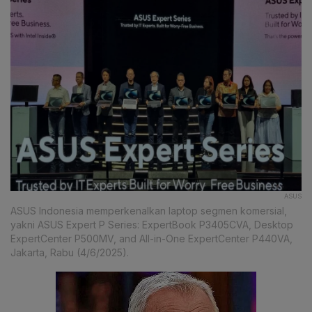
ASUS
ASUS Indonesia memperkenalkan laptop segmen komersial,
yakni ASUS Expert P Series: ExpertBook P3405CVA, Desktop
ExpertCenter P500MV, and All-in-One ExpertCenter P440VA,
Jakarta, Rabu (4/6/2025).