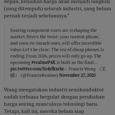
depan, kenaikan harga akan menjadi langkah
(yang ditempuh) seluruh industri, yang belum
pernah terjadi sebelumnya.”
Soaring component costs are reshaping the
market. Here's the twist: your current phone,
and soon-to-launch ones, will offer incredible
value. Let's be clear: The era of cheap phones is
ending. From 2026, prices will only go up. The
upcoming
#realmeP4X
is built as the final…
pic.twitter.com/3z4yfkxrhc
— Francis Wong （王
硕） (@FrancisRealme)
November 27, 2025
Wang mengatakan industri semikonduktor
sudah terbiasa bergulat dengan perubahan
harga seiring munculnya teknologi baru.
Tetapi, kali ini, mereka belum siap