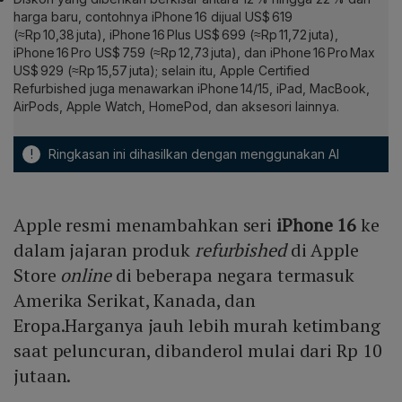
harga baru, contohnya iPhone 16 dijual US$ 619
(≈Rp 10,38 juta), iPhone 16 Plus US$ 699 (≈Rp 11,72 juta),
iPhone 16 Pro US$ 759 (≈Rp 12,73 juta), dan iPhone 16 Pro Max
US$ 929 (≈Rp 15,57 juta); selain itu, Apple Certified
Refurbished juga menawarkan iPhone 14/15, iPad, MacBook,
AirPods, Apple Watch, HomePod, dan aksesori lainnya.
!
Ringkasan ini dihasilkan dengan menggunakan AI
Apple resmi menambahkan seri
iPhone 16
ke
dalam jajaran produk
refurbished
di Apple
Store
online
di beberapa negara termasuk
Amerika Serikat, Kanada, dan
Eropa.Harganya jauh lebih murah ketimbang
saat peluncuran, dibanderol mulai dari Rp 10
jutaan.