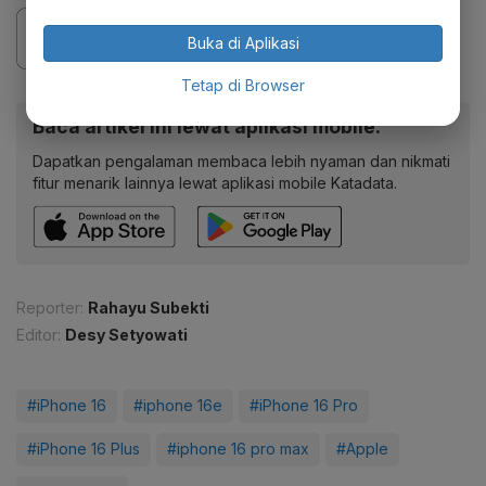
Buka di Aplikasi
Tetap di Browser
Baca artikel ini lewat aplikasi mobile.
Dapatkan pengalaman membaca lebih nyaman dan nikmati
fitur menarik lainnya lewat aplikasi mobile Katadata.
Reporter:
Rahayu Subekti
Editor:
Desy Setyowati
#iPhone 16
#iphone 16e
#iPhone 16 Pro
#iPhone 16 Plus
#iphone 16 pro max
#Apple