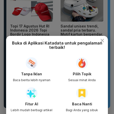
Topi 17 Agustus Hut RI
Sandal unisex trendi,
Indonesia 2026 Topi
sandal pria terbaru.
Bordir Logo Indonesia
Motif kartun berpendar.
×
Buka di Aplikasi Katadata untuk pengalaman
terbaik!
Tanpa Iklan
Pilih Topik
Baca berita lebih nyaman
Sesuai minat Anda
OXY Jaket Olahraga
New 2026 Pamelo.id
Wanita Anti UV UPF
Setelan Anak 17
100+ Lari Sepeda Gym
Agustus Dirgahayu 81
Sport...
2026 Katun...
Fitur AI
Baca Nanti
Lebih mudah berbagi artikel
Bagi Anda yang sibuk