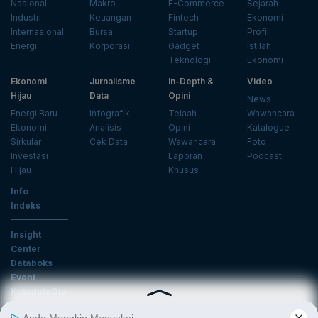
Nasional
Makro
E-Commerce
Sejarah
Industri
Keuangan
Fintech
Ekonomi
Internasional
Bursa
Startup
Profil
Energi
Korporasi
Gadget
Istilah
Teknologi
Ekonomi
Ekonomi
Jurnalisme
In-Depth &
Video
Hijau
Data
Opini
News
Energi Baru
Infografik
Telaah
Wawancara
Ekonomi
Analisis
Opini
Katalogue
Sirkular
Cek Data
Wawancara
Foto
Investasi
Laporan
Podcast
Hijau
Khusus
Info
Indeks
Insight
Center
Databoks
Event
KatadataOto