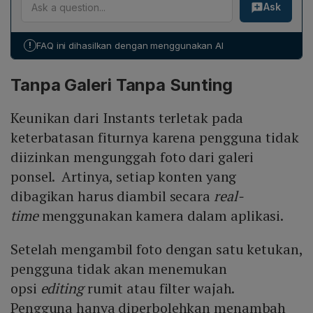
Ask
aplikasi, menolak penggunaan foto dari galeri, serta
setiap foto harus diambil real‑time lewat kamera aplikasi
tidak menyediakan opsi editing kompleks atau filter
dan bersifat sementara.
wajah. Pengguna hanya dapat menambahkan sedikit
!
FAQ ini dihasilkan dengan menggunakan AI
teks sebelum mengirim. Instagram meluncurkan Instants
untuk menarik kembali perhatian anak muda yang jenuh
Tanpa Galeri Tanpa Sunting
dengan konten terlalu sempurna, serta menawarkan
ruang lebih privat dan rendah tekanan dengan
Keunikan dari Instants terletak pada
mengadopsi elemen dari Snapchat dan BeReal,
sekaligus bersaing dengan aplikasi serupa.
keterbatasan fiturnya karena pengguna tidak
diizinkan mengunggah foto dari galeri
ponsel. Artinya, setiap konten yang
dibagikan harus diambil secara
real-
time
menggunakan kamera dalam aplikasi.
Setelah mengambil foto dengan satu ketukan,
pengguna tidak akan menemukan
opsi
editing
rumit atau filter wajah.
Pengguna hanya diperbolehkan menambah