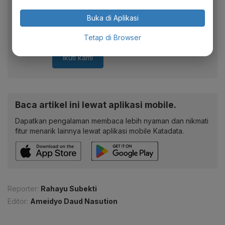
Berita Katadata.co.id di WhatsApp
Anda
Buka di Aplikasi
Dapatkan akses cepat ke berita terkini dan data
berharga dari WhatsApp Channel Katadata.co.id
Tetap di Browser
Ikuti kami
Baca artikel ini lewat aplikasi mobile.
Dapatkan pengalaman membaca lebih nyaman dan nikmati
fitur menarik lainnya lewat aplikasi mobile Katadata.
Reporter:
Rahayu Subekti
Editor:
Ameidyo Daud Nasution