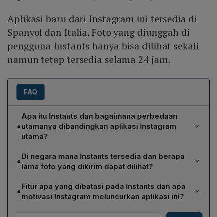
Aplikasi baru dari Instagram ini tersedia di
Spanyol dan Italia. Foto yang diunggah di
pengguna Instants hanya bisa dilihat sekali
namun tetap tersedia selama 24 jam.
FAQ
Apa itu Instants dan bagaimana perbedaan
•
utamanya dibandingkan aplikasi Instagram
utama?
Instants adalah aplikasi baru yang sedang diuji coba
Di negara mana Instants tersedia dan berapa
•
oleh Instagram, dirancang untuk berbagi gambar
lama foto yang dikirim dapat dilihat?
secara instan dengan aturan sederhana: ambil foto,
Instants saat ini hanya tersedia di Spanyol dan Italia.
kirim, dan biarkan foto menghilang. Berbeda dengan
Fitur apa yang dibatasi pada Instants dan apa
•
Foto yang diunggah melalui Instants dapat dilihat oleh
Instagram yang menonjolkan filter estetis, galeri yang
motivasi Instagram meluncurkan aplikasi ini?
penerima satu kali saja, namun tetap tersimpan selama
dikurasi, dan konten influencer, Instants tidak
Instants membatasi unggahan hanya dari kamera
24 jam sebelum secara otomatis menghilang.
menyediakan galeri, editing rumit, atau filter wajah;