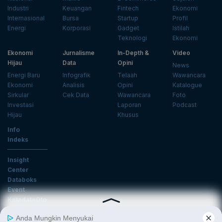
Industri
Keuangan
Fintech
Ekonomi
Internasional
Bursa
Startup
Profil
Energi
Korporasi
Gadget
Istilah
Teknologi
Ekonomi
Ekonomi
Jurnalisme
In-Depth &
Video
Hijau
Data
Opini
News
Energi Baru
Infografik
Telaah
Wawancara
Ekonomi
Analisis
Opini
Katalogue
Sirkular
Cek Data
Wawancara
Foto
Investasi
Laporan
Podcast
Hijau
Khusus
Info
Indeks
Insight
Center
Databoks
Event
KatadataOto