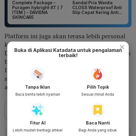
Complete Package -
Sandal Pria Wanita
Puragen hybright-XT ( 7
CLOSS Waterproof Anti
ITEM ) - DAVIENA
Slip Cepat Kering Anti...
SKINCARE
Platform ini juga akan terasa lebih personal
karena tidak dibanjiri iklan dan influencer.
×
Buka di Aplikasi Katadata untuk pengalaman
Dengan memperkenalkan aplikasi baru untuk
terbaik!
berbagi momen dengan santai dan spontan,
Instagram berupaya kembali ke akarnya
sekaligus menghadapi persaingan dengan
aplikasi sejenis lainnya.
Tanpa Iklan
Pilih Topik
Baca berita lebih nyaman
Sesuai minat Anda
Fitur AI
Baca Nanti
Lebih mudah berbagi artikel
Bagi Anda yang sibuk