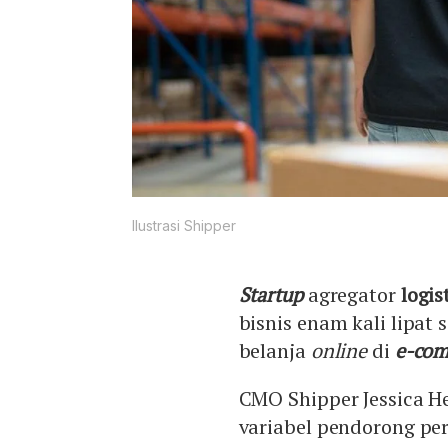
Ilustrasi Shipper
Startup
agregator
logis
bisnis enam kali lipat 
belanja
online
di
e-co
CMO Shipper Jessica H
variabel pendorong pe