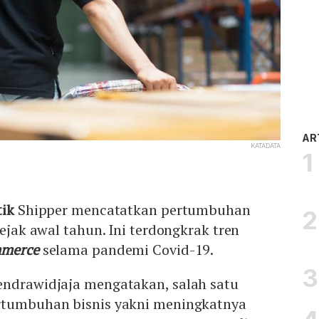
AR
KATADATA
tik
Shipper mencatatkan pertumbuhan
sejak awal tahun. Ini terdongkrak tren
mmerce
selama pandemi Covid-19.
endrawidjaja mengatakan, salah satu
rtumbuhan bisnis yakni meningkatnya