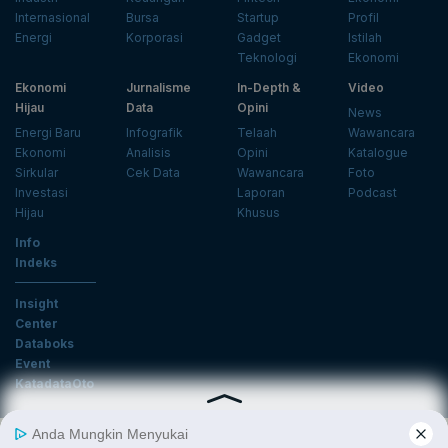
Internasional
Bursa
Startup
Profil
Energi
Korporasi
Gadget
Istilah
Teknologi
Ekonomi
Ekonomi
Jurnalisme
In-Depth &
Video
Hijau
Data
Opini
News
Energi Baru
Infografik
Telaah
Wawancara
Ekonomi
Analisis
Opini
Katalogue
Sirkular
Cek Data
Wawancara
Foto
Investasi
Laporan
Podcast
Hijau
Khusus
Info
Indeks
Insight
Center
Databoks
Event
KatadataOto
Langganan Newsletter