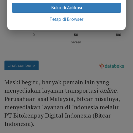
Buka di Aplikasi
Tetap di Browser
Meski begitu, banyak pemain lain yang
menyediakan layanan transportasi
online
.
Perusahaan asal Malaysia, Bitcar misalnya,
menyediakan layanan di Indonesia melalui
PT Bitokenpay Digital Indonesia (Bitcar
Indonesia).