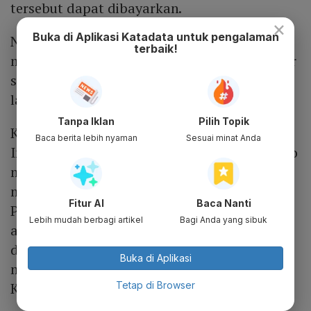
tersebut dapat dibayarkan.
×
Buka di Aplikasi Katadata untuk pengalaman
Namun, asosiasi pesimis driver ojol akan
terbaik!
mendapatkan THR dari perusahaan aplikator
seperti Gojek, Grab, Maxim, inDrive dan
lainnya.
Tanpa Iklan
Pilih Topik
Ketua Umum Perkumpulan Armada Sewa
Baca berita lebih nyaman
Sesuai minat Anda
Indonesia (PAS INDONESIA) Wiwit Sudarsono
mengatakan PAS Indonesia sebagai asosiasi
menyambut baik aturan tersebut. “Para
Fitur AI
Baca Nanti
Pekerja di sektor transportasi berbasis
Lebih mudah berbagi artikel
Bagi Anda yang sibuk
aplikasi atau transportasi daring masuk ke
dalam kategori PKWT dan wajib
Buka di Aplikasi
mendapatkan THR,” ujar Wiwit kepada
Tetap di Browser
Katadata.co.id, Selasa (19/3).