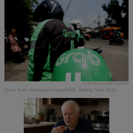
AJENG DINAR ULFIANA | KATADATA
Driver Grab di kawasan Pinang Ranti, Jakarta TImur (9/4).