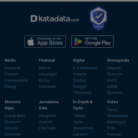
Berita
Finansial
Digital
Ekonopedia
Nasional
Makro
E-Commerce
Sejarah
Industri
Keuangan
Fintech
Ekonomi
Internasional
Bursa
Startup
Profil
Energi
Korporasi
Gadget
Istilah
Teknologi
Ekonomi
Ekonomi
Jurnalisme
In-Depth &
Video
Hijau
Data
Opini
News
Energi Baru
Infografik
Telaah
Wawancara
Ekonomi
Analisis
Opini
Katalogue
Sirkular
Cek Data
Wawancara
Foto
Investasi
Laporan
Podcast