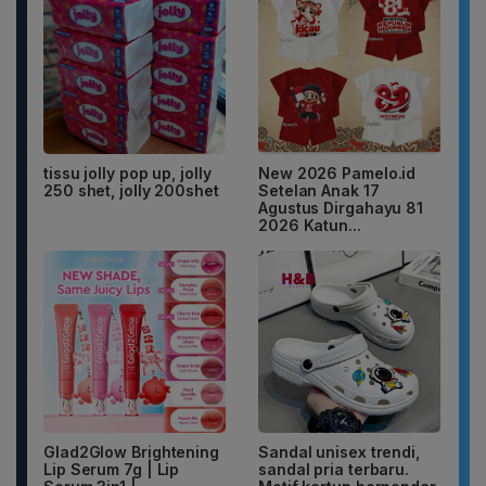
tissu jolly pop up, jolly
New 2026 Pamelo.id
250 shet, jolly 200shet
Setelan Anak 17
Agustus Dirgahayu 81
2026 Katun...
Glad2Glow Brightening
Sandal unisex trendi,
Lip Serum 7g | Lip
sandal pria terbaru.