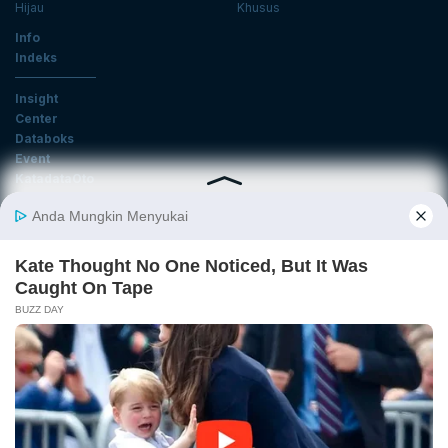
Hijau
Khusus
Info
Indeks
Insight
Center
Databoks
Event
KatadataOto
Langganan Newsletter
Email
Daftar
Ikuti Kami
Tentang Katadata
Advertising
Karier
Pedoman Media Siber
Kebijakan Privasi
Disclaimer
Hubungi Kami