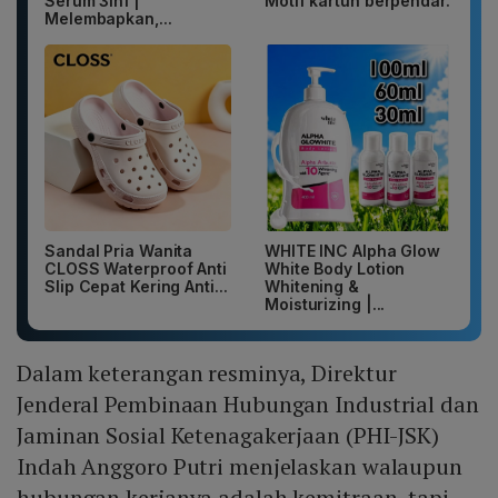
Serum 3in1 |
Motif kartun berpendar.
Melembapkan,...
Sandal Pria Wanita
WHITE INC Alpha Glow
CLOSS Waterproof Anti
White Body Lotion
Slip Cepat Kering Anti...
Whitening &
Moisturizing |...
Dalam keterangan resminya, Direktur
Jenderal Pembinaan Hubungan Industrial dan
Jaminan Sosial Ketenagakerjaan (PHI-JSK)
Indah Anggoro Putri menjelaskan walaupun
hubungan kerjanya adalah kemitraan, tapi