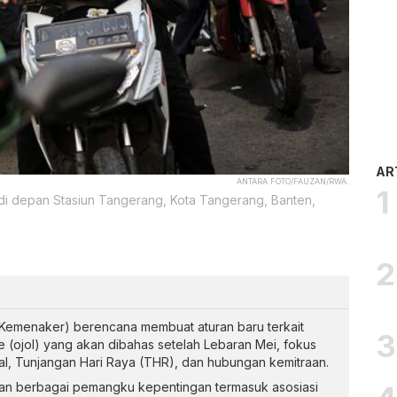
AR
ANTARA FOTO/FAUZAN/RWA.
 depan Stasiun Tangerang, Kota Tangerang, Banten,
Kemenaker) berencana membuat aturan baru terkait
e (ojol) yang akan dibahas setelah Lebaran Mei, fokus
al, Tunjangan Hari Raya (THR), dan hubungan kemitraan.
kan berbagai pemangku kepentingan termasuk asosiasi