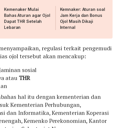
Kemenaker Mulai
Kemnaker: Aturan soal
Bahas Aturan agar Ojol
Jam Kerja dan Bonus
Dapat THR Setelah
Ojol Masih Dikaji
Lebaran
Internal
menyampaikan, regulasi terkait pengemudi
alias ojol tersebut akan mencakup:
jaminan sosial
ya atau
THR
aan
ahas hal itu dengan kementerian dan
asuk Kementerian Perhubungan,
i dan Informatika, Kementerian Koperasi
Menengah, Kemenko Perekonomian, Kantor