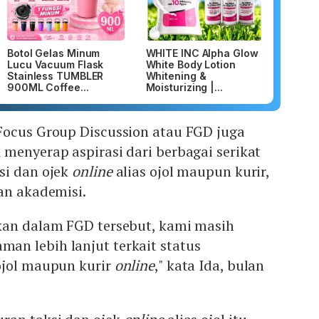
Botol Gelas Minum
WHITE INC Alpha Glow
Lucu Vacuum Flask
White Body Lotion
Stainless TUMBLER
Whitening &
900ML Coffee...
Moisturizing |...
Focus Group Discussion atau FGD juga
menyerap aspirasi dari berbagai serikat
si dan ojek
online
alias ojol maupun kurir,
an akademisi.
kan dalam FGD tersebut, kami masih
n lebih lanjut terkait status
ojol maupun kurir
online
," kata Ida, bulan