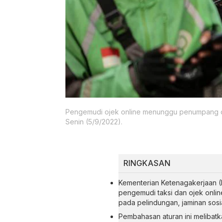
Pengemudi ojek online menunggu penumpang di
Senin (5/9/2022).
RINGKASAN
Kementerian Ketenagakerjaan (
pengemudi taksi dan ojek onlin
pada pelindungan, jaminan sosi
Pembahasan aturan ini melibat