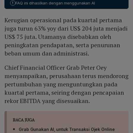
keuangan tetap negatif dengan US$ 28 juta.
!
FAQ ini dihasilkan dengan menggunakan AI
naik dari US$ 180 juta–US$ 200 juta tahun sebelumnya.
Sebagai bagian dari program buyback saham sebesar
Kerugian operasional pada kuartal pertama
US$ 500 juta, perusahaan telah membeli kembali saham
biasa Kelas A senilai US$ 97 juta pada Maret dan
juga turun 63% yoy dari US$ 204 juta menjadi
melunasi sisa saldo Pinjaman Berjangka B sebesar US$
US$ 75 juta. Utamanya disebabkan oleh
497 juta.
peningkatan pendapatan, serta penurunan
beban umum dan administrasi.
Chief Financial Officer Grab Peter Oey
menyampaikan, perusahaan terus mendorong
pertumbuhan yang menguntungkan pada
kuartal pertama, seiring dengan pencapaian
rekor EBITDA yang disesuaikan.
BACA JUGA
Grab Gunakan AI, untuk Transaksi Ojek Online