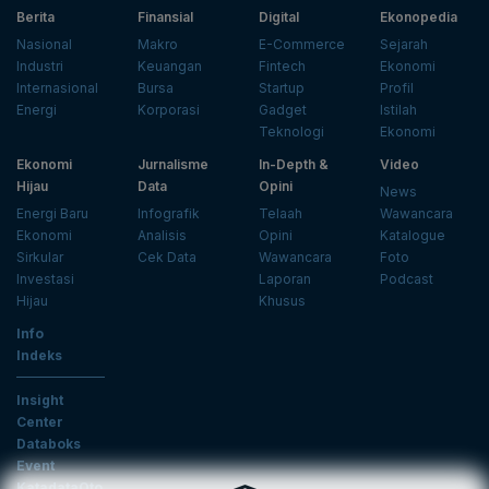
Berita
Finansial
Digital
Ekonopedia
Nasional
Makro
E-Commerce
Sejarah
Industri
Keuangan
Fintech
Ekonomi
Internasional
Bursa
Startup
Profil
Energi
Korporasi
Gadget
Istilah
Teknologi
Ekonomi
Ekonomi
Jurnalisme
In-Depth &
Video
Hijau
Data
Opini
News
Energi Baru
Infografik
Telaah
Wawancara
Ekonomi
Analisis
Opini
Katalogue
Sirkular
Cek Data
Wawancara
Foto
Investasi
Laporan
Podcast
Hijau
Khusus
Info
Indeks
Insight
Center
Databoks
Event
KatadataOto