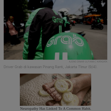
AJENG DINAR ULFIANA | KATADATA
Driver Grab di kawasan Pinang Ranti, Jakarta TImur (9/4).