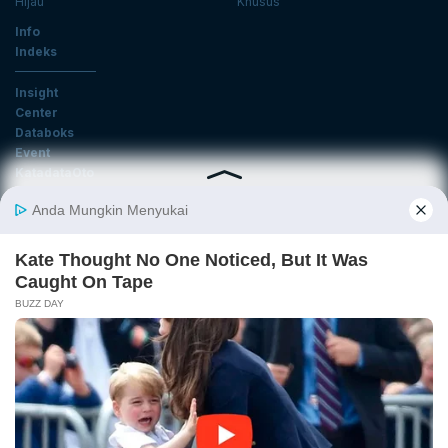
Hijau
Khusus
Info
Indeks
Insight
Center
Databoks
Event
KatadataOto
Langganan Newsletter
Email
Daftar
Ikuti Kami
Tentang Katadata
Advertising
Karier
Pedoman Media Siber
Kebijakan Privasi
Disclaimer
Hubungi Kami
©2026 Katadata. Hak cipta dilindungi Undang-undang.