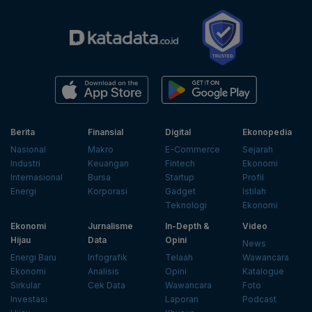
Berita
Finansial
Digital
Ekonopedia
Nasional
Makro
E-Commerce
Sejarah
Industri
Keuangan
Fintech
Ekonomi
Internasional
Bursa
Startup
Profil
Energi
Korporasi
Gadget
Istilah
Teknologi
Ekonomi
Ekonomi
Jurnalisme
In-Depth &
Video
Hijau
Data
Opini
News
Energi Baru
Infografik
Telaah
Wawancara
Ekonomi
Analisis
Opini
Katalogue
Sirkular
Cek Data
Wawancara
Foto
Investasi
Laporan
Podcast