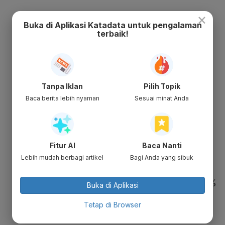
×
Rugi turun 54% menjadi US$ 115 juta
Buka di Aplikasi Katadata untuk pengalaman
Rugi operasional turun 63% menjadi US$
terbaik!
75 juta
Pendapatan naik 24% menjadi US$ 653
juta, dengan rincian sebagai berikut:
Tanpa Iklan
Pilih Topik
GrabFood, Grab Express: naik 19%
Baca berita lebih nyaman
Sesuai minat Anda
menjadi US$ 350 juta
GrabBike, GrabCar: naik 27% menjadi
US$ 247 juta
Fitur AI
Baca Nanti
Layanan keuangan: naik 53% menjadi
Lebih mudah berbagi artikel
Bagi Anda yang sibuk
US$ 55 juta
EBITDA yang Disesuaikan melonjak 332%
Buka di Aplikasi
menjadi US$ 153 juta, dengan rincian
Tetap di Browser
sebagai berikut: