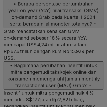
•
Berapa persentase pertumbuhan
year‑on‑year (YoY) nilai transaksi (GMV)
on‑demand Grab pada kuartal I 2024
serta berapa nilai moneter totalnya?
Grab mencatatkan kenaikan GMV
on‑demand sebesar 18 % secara YoY,
mencapai US$ 4,24 miliar atau setara
Rp 67,6 triliun dengan kurs Rp 15.929 per
US$.
•
Bagaimana perubahan insentif untuk
mitra pengemudi taksi/ojek online dan
konsumen memengaruhi jumlah monthly
transactional user (MAU) Grab?
Insentif untuk mitra pengemudi naik 4 %
menjadi US$ 177 juta (Rp 2,82 triliun),
sedangkan insentif untuk konsumen naik