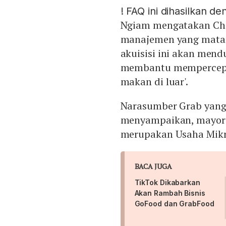
!
FAQ ini dihasilkan d
Ngiam mengatakan Chop
manajemen yang matan
akuisisi ini akan men
membantu mempercepa
makan di luar'.
Narasumber Grab yang
menyampaikan, mayorit
merupakan Usaha Mikro
BACA JUGA
TikTok Dikabarkan
Akan Rambah Bisnis
GoFood dan GrabFood