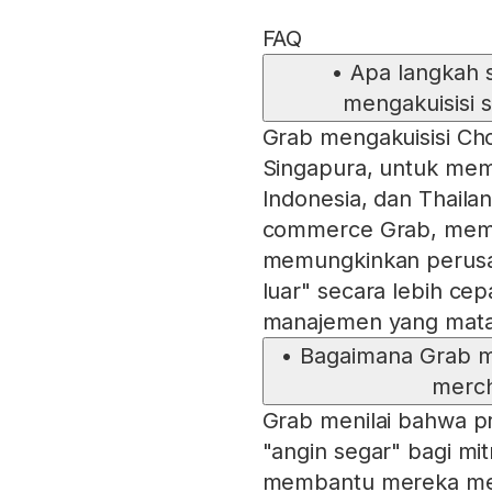
FAQ
•
Apa langkah 
mengakuisisi s
Grab mengakuisisi Cho
Singapura, untuk mem
Indonesia, dan Thailan
commerce Grab, memp
memungkinkan perusa
luar" secara lebih cep
manajemen yang mata
•
Bagaimana Grab me
merc
Grab menilai bahwa 
"angin segar" bagi m
membantu mereka mem