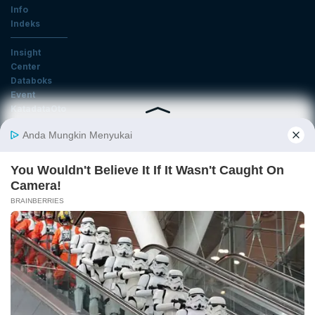
Info
Indeks
Insight
Center
Databoks
Event
KatadataOto
Langganan Newsletter
Email
Daftar
Ikuti Kami
Tentang Katadata
Advertising
Karier
Pedoman Media Siber
Kebijakan Privasi
Disclaimer
Hubungi Kami
©2026 Katadata. Hak cipta dilindungi Undang-undang.