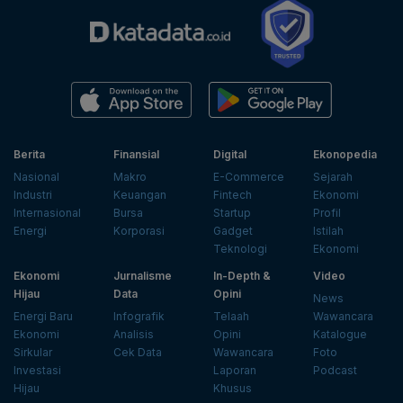
Berita
Finansial
Digital
Ekonopedia
Nasional
Makro
E-Commerce
Sejarah
Industri
Keuangan
Fintech
Ekonomi
Internasional
Bursa
Startup
Profil
Energi
Korporasi
Gadget
Istilah
Teknologi
Ekonomi
Ekonomi
Jurnalisme
In-Depth &
Video
Hijau
Data
Opini
News
Energi Baru
Infografik
Telaah
Wawancara
Ekonomi
Analisis
Opini
Katalogue
Sirkular
Cek Data
Wawancara
Foto
Investasi
Laporan
Podcast
Hijau
Khusus