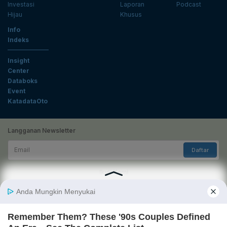
Investasi
Laporan
Podcast
Hijau
Khusus
Info
Indeks
Insight
Center
Databoks
Event
KatadataOto
Langganan Newsletter
Email
Daftar
Ikuti Kami
Tentang Katadata
Advertising
Karier
Pedoman Media Siber
Kebijakan Privasi
Disclaimer
Hubungi Kami