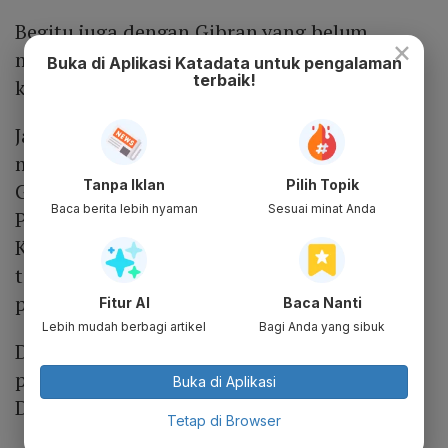
Begitu juga dengan Gibran yang belum
×
memberikan respons atas permintaan
Buka di Aplikasi Katadata untuk pengalaman
terbaik!
konfirmasi melalui WhatsApp.
Jajaran direksi eFishery memutuskan untuk
membebastugaskan sementara jabatan
Tanpa Iklan
Pilih Topik
Gibran Huzaifah sebagai CEO dan Chief
Baca berita lebih nyaman
Sesuai minat Anda
Product Officer Chrisna Aditya bulan lalu.
Keduanya dikabarkan dalam penyelidikan
terkait dugaan penyelewengan uang
perusahaan.
Fitur AI
Baca Nanti
Lebih mudah berbagi artikel
Bagi Anda yang sibuk
Dugaan CEO eFishery menyelewengkan uang
perusahaan pertama kali dilaporkan oleh
Buka di Aplikasi
DealStreetAsia.
Tetap di Browser