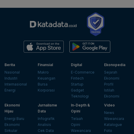
Berita
Finansial
Digital
Ekonopedia
Nasional
Makro
E-Commerce
Sejarah
Industri
Keuangan
Fintech
Ekonomi
Internasional
Bursa
Startup
Profil
Energi
Korporasi
Gadget
Istilah
Teknologi
Ekonomi
Ekonomi
Jurnalisme
In-Depth &
Video
Hijau
Data
Opini
News
Energi Baru
Infografik
Telaah
Wawancara
Ekonomi
Analisis
Opini
Katalogue
Sirkular
Cek Data
Wawancara
Foto