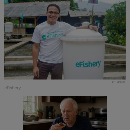
EFISHERY
eFishery