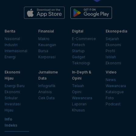
Berita
Finansial
Digital
Ekonopedia
Nasional
Makro
E-Commerce
Sejarah
Industri
Keuangan
Fintech
Ekonomi
Internasional
Bursa
Startup
Profil
Energi
Korporasi
Gadget
Istilah
Teknologi
Ekonomi
Ekonomi
Jurnalisme
In-Depth &
Video
Hijau
Data
Opini
News
Energi Baru
Infografik
Telaah
Wawancara
Ekonomi
Analisis
Opini
Katalogue
Sirkular
Cek Data
Wawancara
Foto
Investasi
Laporan
Podcast
Hijau
Khusus
Info
Indeks