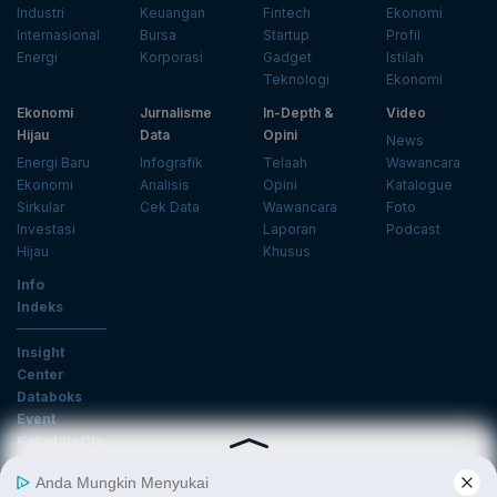
Industri
Keuangan
Fintech
Ekonomi
Internasional
Bursa
Startup
Profil
Energi
Korporasi
Gadget
Istilah
Teknologi
Ekonomi
Ekonomi
Jurnalisme
In-Depth &
Video
Hijau
Data
Opini
News
Energi Baru
Infografik
Telaah
Wawancara
Ekonomi
Analisis
Opini
Katalogue
Sirkular
Cek Data
Wawancara
Foto
Investasi
Laporan
Podcast
Hijau
Khusus
Info
Indeks
Insight
Center
Databoks
Event
KatadataOto