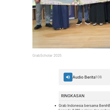
GrabScholar 2025
Audio Berita
1:08
RINGKASAN
Grab Indonesia bersama Benih