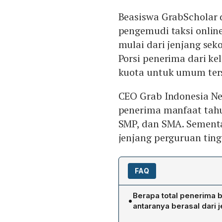
Beasiswa GrabScholar 
pengemudi taksi onlin
mulai dari jenjang sek
Porsi penerima dari k
kuota untuk umum ters
CEO Grab Indonesia Ne
penerima manfaat tahu
SMP, dan SMA. Sementar
jenjang perguruan ting
FAQ
Berapa total penerima 
•
antaranya berasal dari 
GrabScholar 2025 menyera