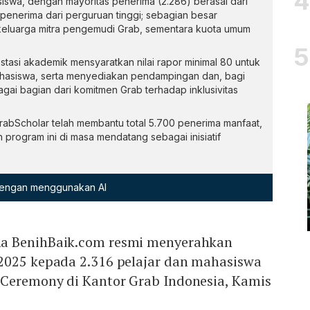
iswa, dengan mayoritas penerima (2.286) berasal dari
enerima dari perguruan tinggi; sebagian besar
keluarga mitra pengemudi Grab, sementara kuota umum
tasi akademik mensyaratkan nilai rapor minimal 80 untuk
hasiswa, serta menyediakan pendampingan dan, bagi
bagai bagian dari komitmen Grab terhadap inklusivitas
rabScholar telah membantu total 5.700 penerima manfaat,
 program ini di masa mendatang sebagai inisiatif
 dengan menggunakan AI
a BenihBaik.com resmi menyerahkan
2025 kepada 2.316 pelajar dan mahasiswa
Ceremony di Kantor Grab Indonesia, Kamis