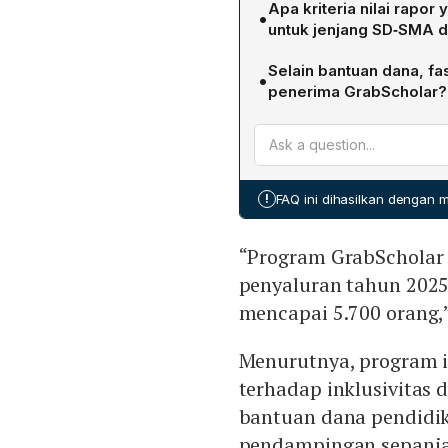
Apa kriteria nilai rapo
•
Dari jumlah tersebut, 2.2
untuk jenjang SD‑SMA d
sedangkan 30 penerima m
Untuk jenjang SD hingga SM
Selain bantuan dana, fa
•
Sementara bagi beasiswa pe
penerima GrabScholar?
minimal 90 pada saat men
Mahasiswa yang mendapat 
atau uang saku, tetapi jug
mendukung proses belajar 
!
FAQ ini dihasilkan dengan
“Program GrabScholar 
penyaluran tahun 2025 
mencapai 5.700 orang,”
Menurutnya, program 
terhadap inklusivitas
bantuan dana pendidi
pendampingan sepanja