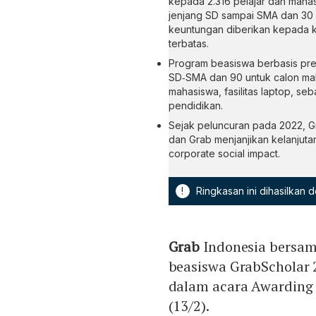
kepada 2.316 pelajar dan mahas
jenjang SD sampai SMA dan 30 p
keuntungan diberikan kepada 
terbatas.
Program beasiswa berbasis pres
SD‑SMA dan 90 untuk calon ma
mahasiswa, fasilitas laptop, se
pendidikan.
Sejak peluncuran pada 2022, G
dan Grab menjanjikan kelanjutan
corporate social impact.
!
Ringkasan ini dihasilkan
Grab
Indonesia bersam
beasiswa GrabScholar 
dalam acara Awarding 
(13/2).