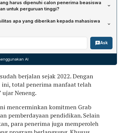
r yang harus dipenuhi calon penerima beasiswa
86 penerima berada di jenjang SD, SMP, dan SMA,
an untuk perguruan tinggi?
erupakan mahasiswa perguruan tinggi.
A, calon penerima harus memiliki nilai rapor minimal 80.
silitas apa yang diberikan kepada mahasiswa
rguruan tinggi, kandidat wajib memiliki nilai rapor
yelesaikan SMA/SMK.
beasiswa GrabScholar tidak hanya menerima uang tunai
Ask
a diberikan laptop sebagai tambahan fasilitas untuk
secara efektif.
 menggunakan AI
sudah berjalan sejak 2022. Dengan
ini, total penerima manfaat telah
 ujar Neneng.
ini mencerminkan komitmen Grab
 dan pemberdayaan pendidikan. Selain
kan, para penerima juga memperoleh
ng program berlangsung. Khusus